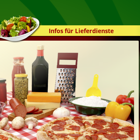
Infos für Lieferdienste
Kassensystem
Zuverlässigkeit
Sicherheit
Der Online-Shop
Das Bestellsystem
Der Bestellvorgang
Übertragung
Testshop
Styles
Kontakt