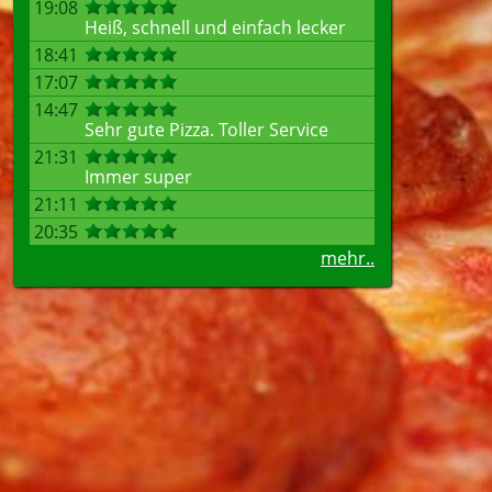
19:08
Heiß, schnell und einfach lecker
18:41
17:07
14:47
Sehr gute Pizza. Toller Service
21:31
Immer super
21:11
20:35
mehr..