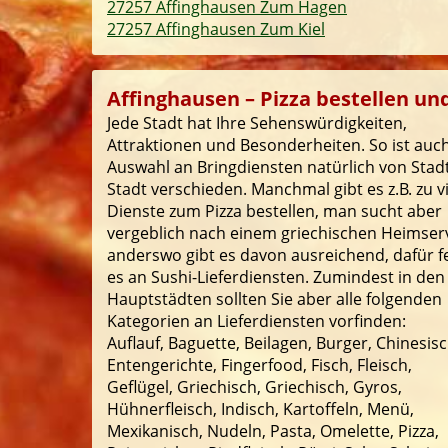
27257 Affinghausen Zum Hagen
27257 Affinghausen Zum Kiel
Affinghausen – Pizza bestellen und
Jede Stadt hat Ihre Sehenswürdigkeiten,
Attraktionen und Besonderheiten. So ist auch
Auswahl an Bringdiensten natürlich von Stad
Stadt verschieden. Manchmal gibt es z.B. zu v
Dienste zum Pizza bestellen, man sucht aber
vergeblich nach einem griechischen Heimserv
anderswo gibt es davon ausreichend, dafür f
es an Sushi-Lieferdiensten. Zumindest in den
Hauptstädten sollten Sie aber alle folgenden
Kategorien an Lieferdiensten vorfinden:
Auflauf, Baguette, Beilagen, Burger, Chinesisc
Entengerichte, Fingerfood, Fisch, Fleisch,
Geflügel, Griechisch, Griechisch, Gyros,
Hühnerfleisch, Indisch, Kartoffeln, Menü,
Mexikanisch, Nudeln, Pasta, Omelette, Pizza,