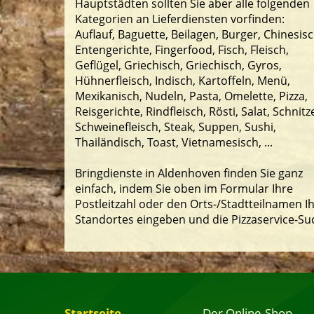
Hauptstädten sollten Sie aber alle folgenden
Kategorien an Lieferdiensten vorfinden:
Auflauf, Baguette, Beilagen, Burger, Chinesisc
Entengerichte, Fingerfood, Fisch, Fleisch,
Geflügel, Griechisch, Griechisch, Gyros,
Hühnerfleisch, Indisch, Kartoffeln, Menü,
Mexikanisch, Nudeln, Pasta, Omelette, Pizza,
Reisgerichte, Rindfleisch, Rösti, Salat, Schnitze
Schweinefleisch, Steak, Suppen, Sushi,
Thailändisch, Toast, Vietnamesisch, ...
Bringdienste in Aldenhoven finden Sie ganz
einfach, indem Sie oben im Formular Ihre
Postleitzahl oder den Orts-/Stadtteilnamen I
Standortes eingeben und die Pizzaservice-Su
Startseite
Der Online-Shop