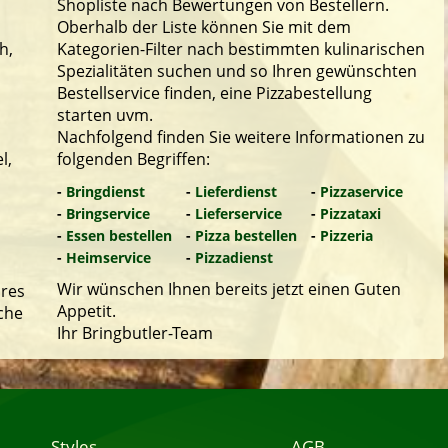
Shopliste nach Bewertungen von Bestellern.
Oberhalb der Liste können Sie mit dem
h,
Kategorien-Filter nach bestimmten kulinarischen
Spezialitäten suchen und so Ihren gewünschten
Bestellservice finden, eine Pizzabestellung
starten uvm.
Nachfolgend finden Sie weitere Informationen zu
l,
folgenden Begriffen:
-
Bringdienst
-
Lieferdienst
-
Pizzaservice
-
Bringservice
-
Lieferservice
-
Pizzataxi
-
Essen bestellen
-
Pizza bestellen
-
Pizzeria
-
Heimservice
-
Pizzadienst
Wir wünschen Ihnen bereits jetzt einen Guten
hres
Appetit.
che
Ihr Bringbutler-Team
Styles
AGB