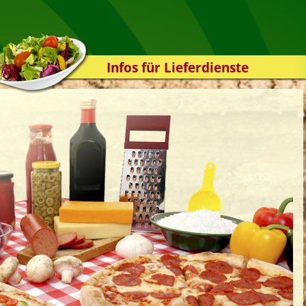
Infos für Lieferdienste
Kassensystem
Zuverlässigkeit
Sicherheit
Der Online-Shop
Das Bestellsystem
Der Bestellvorgang
Übertragung
Testshop
Styles
Kontakt