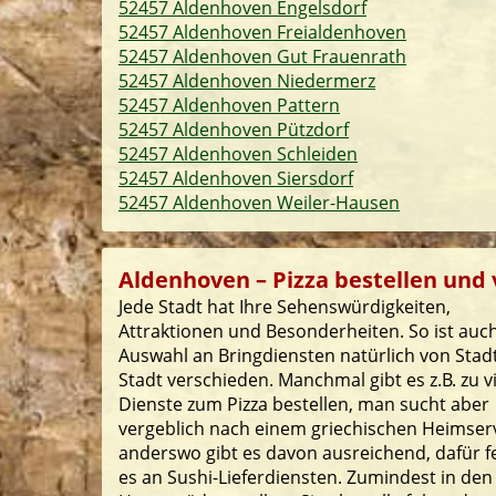
52457 Aldenhoven Engelsdorf
52457 Aldenhoven Freialdenhoven
52457 Aldenhoven Gut Frauenrath
52457 Aldenhoven Niedermerz
52457 Aldenhoven Pattern
52457 Aldenhoven Pützdorf
52457 Aldenhoven Schleiden
52457 Aldenhoven Siersdorf
52457 Aldenhoven Weiler-Hausen
Aldenhoven – Pizza bestellen und v
Jede Stadt hat Ihre Sehenswürdigkeiten,
Attraktionen und Besonderheiten. So ist auch
Auswahl an Bringdiensten natürlich von Stad
Stadt verschieden. Manchmal gibt es z.B. zu v
Dienste zum Pizza bestellen, man sucht aber
vergeblich nach einem griechischen Heimserv
anderswo gibt es davon ausreichend, dafür f
es an Sushi-Lieferdiensten. Zumindest in den