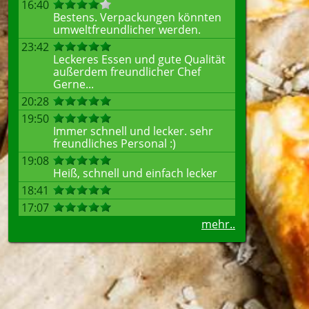
16:40
Bestens. Verpackungen könnten
umweltfreundlicher werden.
23:42
Leckeres Essen und gute Qualität
außerdem freundlicher Chef
Gerne...
20:28
19:50
Immer schnell und lecker. sehr
freundliches Personal :)
19:08
Heiß, schnell und einfach lecker
18:41
17:07
mehr..