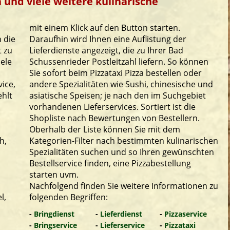
 und viele weitere kulinarische
mit einem Klick auf den Button starten.
 die
Daraufhin wird Ihnen eine Auflistung der
t zu
Lieferdienste angezeigt, die zu Ihrer Bad
iele
Schussenrieder Postleitzahl liefern. So können
Sie sofort beim Pizzataxi Pizza bestellen oder
ice,
andere Spezialitäten wie Sushi, chinesische und
ehlt
asiatische Speisen; je nach den im Suchgebiet
vorhandenen Lieferservices. Sortiert ist die
Shopliste nach Bewertungen von Bestellern.
Oberhalb der Liste können Sie mit dem
h,
Kategorien-Filter nach bestimmten kulinarischen
Spezialitäten suchen und so Ihren gewünschten
Bestellservice finden, eine Pizzabestellung
starten uvm.
Nachfolgend finden Sie weitere Informationen zu
l,
folgenden Begriffen:
-
Bringdienst
-
Lieferdienst
-
Pizzaservice
-
Bringservice
-
Lieferservice
-
Pizzataxi