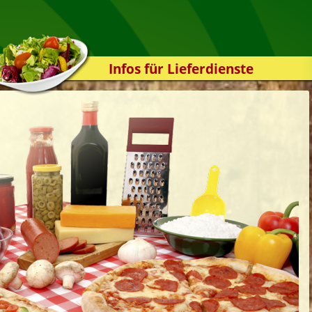
Infos für Lieferdienste
Kassensystem
Zuverlässigkeit
Sicherheit
Der Online-Shop
Das Bestellsystem
Der Bestellvorgang
Übertragung
Testshop
Styles
Kontakt