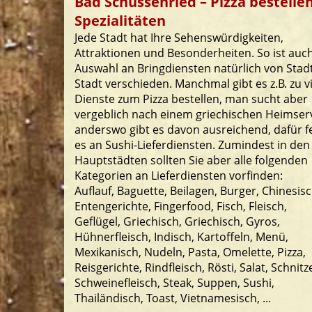
Bad Schussenried – Pizza bestellen
Spezialitäten
Jede Stadt hat Ihre Sehenswürdigkeiten,
Attraktionen und Besonderheiten. So ist auch
Auswahl an Bringdiensten natürlich von Stad
Stadt verschieden. Manchmal gibt es z.B. zu v
Dienste zum Pizza bestellen, man sucht aber
vergeblich nach einem griechischen Heimserv
anderswo gibt es davon ausreichend, dafür f
es an Sushi-Lieferdiensten. Zumindest in den
Hauptstädten sollten Sie aber alle folgenden
Kategorien an Lieferdiensten vorfinden:
Auflauf, Baguette, Beilagen, Burger, Chinesisc
Entengerichte, Fingerfood, Fisch, Fleisch,
Geflügel, Griechisch, Griechisch, Gyros,
Hühnerfleisch, Indisch, Kartoffeln, Menü,
Mexikanisch, Nudeln, Pasta, Omelette, Pizza,
Reisgerichte, Rindfleisch, Rösti, Salat, Schnitze
Schweinefleisch, Steak, Suppen, Sushi,
Thailändisch, Toast, Vietnamesisch, ...