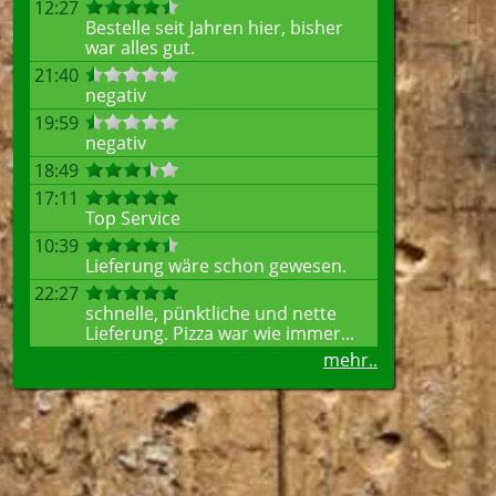
12:27
Bestelle seit Jahren hier, bisher
war alles gut.
21:40
negativ
19:59
negativ
18:49
17:11
Top Service
10:39
Lieferung wäre schon gewesen.
22:27
schnelle, pünktliche und nette
Lieferung. Pizza war wie immer...
mehr..