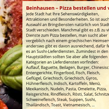
Beinhausen – Pizza bestellen und v
Jede Stadt hat Ihre Sehenswürdigkeiten,
Attraktionen und Besonderheiten. So ist auch
Auswahl an Bringdiensten natürlich von Stad
Stadt verschieden. Manchmal gibt es z.B. zu v
Dienste zum Pizza bestellen, man sucht aber
vergeblich nach einem griechischen Heimserv
anderswo gibt es davon ausreichend, dafür f
es an Sushi-Lieferdiensten. Zumindest in den
Hauptstädten sollten Sie aber alle folgenden
Kategorien an Lieferdiensten vorfinden:
Auflauf, Baguette, Beilagen, Burger, Chinesisc
Entengerichte, Fingerfood, Fisch, Fleisch,
Geflügel, Griechisch, Griechisch, Gyros,
Hühnerfleisch, Indisch, Kartoffeln, Menü,
Mexikanisch, Nudeln, Pasta, Omelette, Pizza,
Reisgerichte, Rindfleisch, Rösti, Salat, Schnitze
Schweinefleisch, Steak, Suppen, Sushi,
Thailändisch, Toast, Vietnamesisch, ...