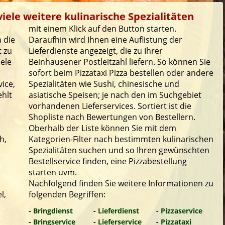
iele weitere kulinarische Spezialitäten
mit einem Klick auf den Button starten.
 die
Daraufhin wird Ihnen eine Auflistung der
t zu
Lieferdienste angezeigt, die zu Ihrer
iele
Beinhausener Postleitzahl liefern. So können Sie
sofort beim Pizzataxi Pizza bestellen oder andere
ice,
Spezialitäten wie Sushi, chinesische und
ehlt
asiatische Speisen; je nach den im Suchgebiet
vorhandenen Lieferservices. Sortiert ist die
Shopliste nach Bewertungen von Bestellern.
Oberhalb der Liste können Sie mit dem
h,
Kategorien-Filter nach bestimmten kulinarischen
Spezialitäten suchen und so Ihren gewünschten
Bestellservice finden, eine Pizzabestellung
starten uvm.
Nachfolgend finden Sie weitere Informationen zu
l,
folgenden Begriffen:
-
Bringdienst
-
Lieferdienst
-
Pizzaservice
-
Bringservice
-
Lieferservice
-
Pizzataxi