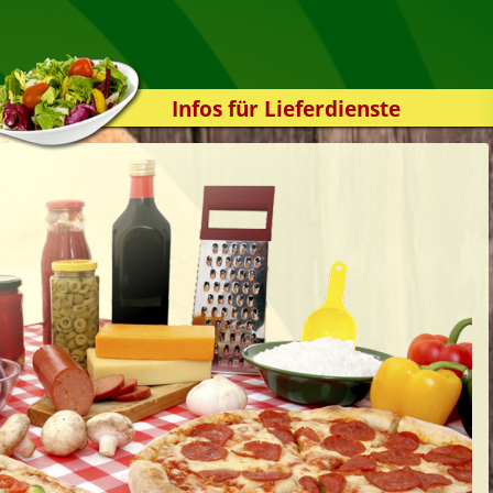
Infos für Lieferdienste
Kassensystem
Zuverlässigkeit
Sicherheit
Der Online-Shop
Das Bestellsystem
Der Bestellvorgang
Übertragung
Testshop
Styles
Kontakt