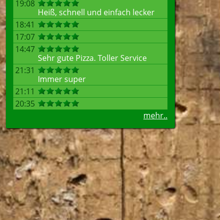
19:08
Heiß, schnell und einfach lecker
18:41
17:07
14:47
Sehr gute Pizza. Toller Service
21:31
Immer super
21:11
20:35
mehr..