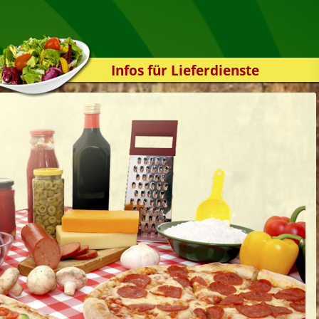
Infos für Lieferdienste
Kassensystem
Zuverlässigkeit
Sicherheit
Der Online-Shop
Das Bestellsystem
Der Bestellvorgang
Übertragung
Testshop
Styles
Kontakt