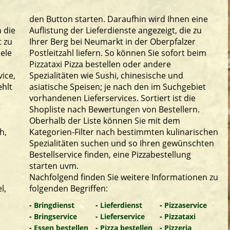
den Button starten. Daraufhin wird Ihnen eine
 die
Auflistung der Lieferdienste angezeigt, die zu
t zu
Ihrer Berg bei Neumarkt in der Oberpfalzer
iele
Postleitzahl liefern. So können Sie sofort beim
Pizzataxi Pizza bestellen oder andere
ice,
Spezialitäten wie Sushi, chinesische und
ehlt
asiatische Speisen; je nach den im Suchgebiet
vorhandenen Lieferservices. Sortiert ist die
Shopliste nach Bewertungen von Bestellern.
Oberhalb der Liste können Sie mit dem
h,
Kategorien-Filter nach bestimmten kulinarischen
Spezialitäten suchen und so Ihren gewünschten
Bestellservice finden, eine Pizzabestellung
starten uvm.
Nachfolgend finden Sie weitere Informationen zu
l,
folgenden Begriffen:
-
Bringdienst
-
Lieferdienst
-
Pizzaservice
-
Bringservice
-
Lieferservice
-
Pizzataxi
-
Essen bestellen
-
Pizza bestellen
-
Pizzeria