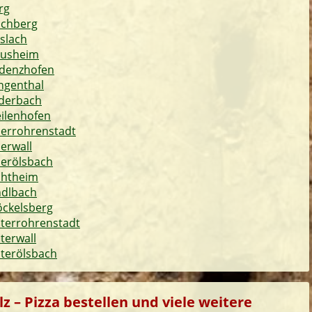
rg
schberg
slach
ausheim
adenzhofen
ngenthal
oderbach
eilenhofen
berrohrenstadt
erwall
berölsbach
chtheim
ndlbach
öckelsberg
nterrohrenstadt
terwall
nterölsbach
z – Pizza bestellen und viele weitere