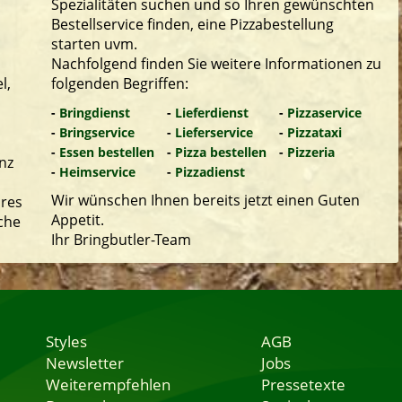
Spezialitäten suchen und so Ihren gewünschten
Bestellservice finden, eine Pizzabestellung
starten uvm.
Nachfolgend finden Sie weitere Informationen zu
l,
folgenden Begriffen:
-
Bringdienst
-
Lieferdienst
-
Pizzaservice
-
Bringservice
-
Lieferservice
-
Pizzataxi
-
Essen bestellen
-
Pizza bestellen
-
Pizzeria
nz
-
Heimservice
-
Pizzadienst
Wir wünschen Ihnen bereits jetzt einen Guten
hres
Appetit.
che
Ihr Bringbutler-Team
Styles
AGB
Newsletter
Jobs
Weiterempfehlen
Pressetexte