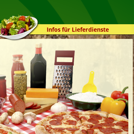
Infos für Lieferdienste
Kassensystem
Zuverlässigkeit
Sicherheit
Der Online-Shop
Das Bestellsystem
Der Bestellvorgang
Übertragung
Testshop
Styles
Kontakt