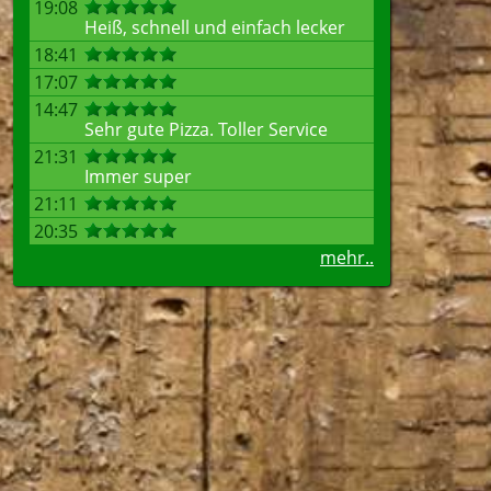
19:08
Heiß, schnell und einfach lecker
18:41
17:07
14:47
Sehr gute Pizza. Toller Service
21:31
Immer super
21:11
20:35
mehr..