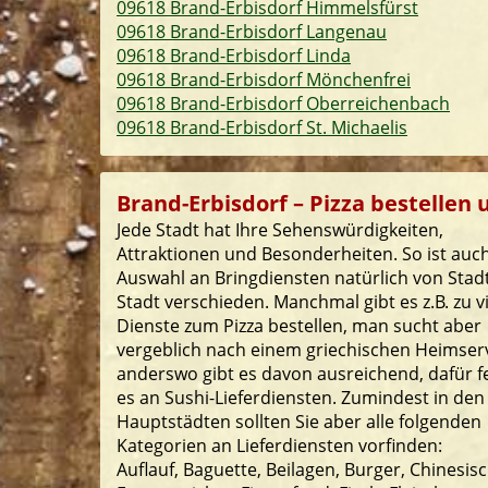
09618 Brand-Erbisdorf Himmelsfürst
09618 Brand-Erbisdorf Langenau
09618 Brand-Erbisdorf Linda
09618 Brand-Erbisdorf Mönchenfrei
09618 Brand-Erbisdorf Oberreichenbach
09618 Brand-Erbisdorf St. Michaelis
Brand-Erbisdorf – Pizza bestellen 
Jede Stadt hat Ihre Sehenswürdigkeiten,
Attraktionen und Besonderheiten. So ist auch
Auswahl an Bringdiensten natürlich von Stad
Stadt verschieden. Manchmal gibt es z.B. zu v
Dienste zum Pizza bestellen, man sucht aber
vergeblich nach einem griechischen Heimserv
anderswo gibt es davon ausreichend, dafür f
es an Sushi-Lieferdiensten. Zumindest in den
Hauptstädten sollten Sie aber alle folgenden
Kategorien an Lieferdiensten vorfinden:
Auflauf, Baguette, Beilagen, Burger, Chinesisc