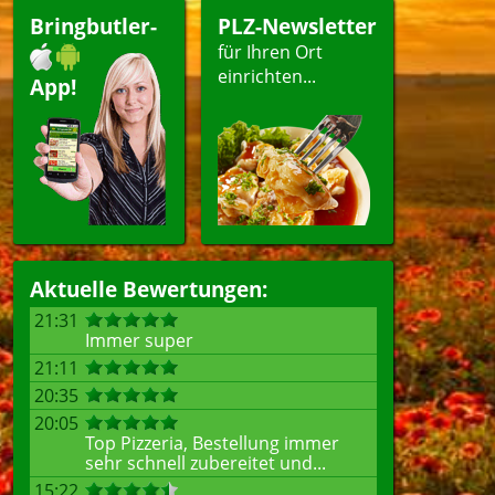
Bringbutler-
PLZ-Newsletter
für Ihren Ort
einrichten...
App!
Aktuelle Bewertungen:
21:31
Immer super
21:11
20:35
20:05
Top Pizzeria, Bestellung immer
sehr schnell zubereitet und...
15:22