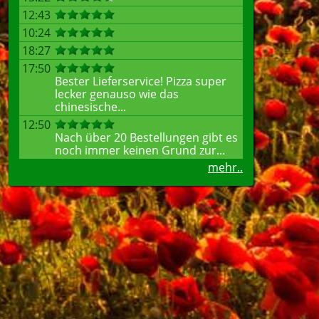
12:43
10:24
18:27
17:50
Bester Lieferservice! Pizza super
lecker genauso wie das
chinesische...
12:50
Nach über 20 Bestellungen gibt es
noch immer keinen Grund zur...
mehr..