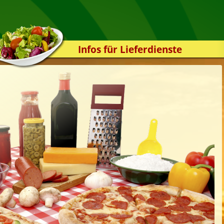
Infos für Lieferdienste
Kassensystem
Zuverlässigkeit
Sicherheit
Der Online-Shop
Das Bestellsystem
Der Bestellvorgang
Übertragung
Testshop
Styles
Kontakt