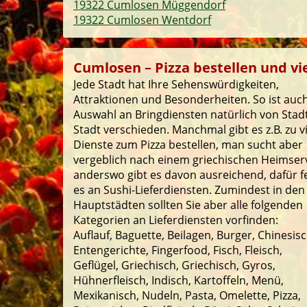
19322 Cumlosen Müggendorf
19322 Cumlosen Wentdorf
Cumlosen – Pizza bestellen und vie
Jede Stadt hat Ihre Sehenswürdigkeiten,
Attraktionen und Besonderheiten. So ist auch
Auswahl an Bringdiensten natürlich von Stad
Stadt verschieden. Manchmal gibt es z.B. zu v
Dienste zum Pizza bestellen, man sucht aber
vergeblich nach einem griechischen Heimserv
anderswo gibt es davon ausreichend, dafür f
es an Sushi-Lieferdiensten. Zumindest in den
Hauptstädten sollten Sie aber alle folgenden
Kategorien an Lieferdiensten vorfinden:
Auflauf, Baguette, Beilagen, Burger, Chinesisc
Entengerichte, Fingerfood, Fisch, Fleisch,
Geflügel, Griechisch, Griechisch, Gyros,
Hühnerfleisch, Indisch, Kartoffeln, Menü,
Mexikanisch, Nudeln, Pasta, Omelette, Pizza,