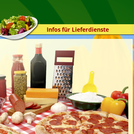
Infos für Lieferdienste
Kassensystem
Zuverlässigkeit
Sicherheit
Der Online-Shop
Das Bestellsystem
Der Bestellvorgang
Übertragung
Testshop
Styles
Kontakt