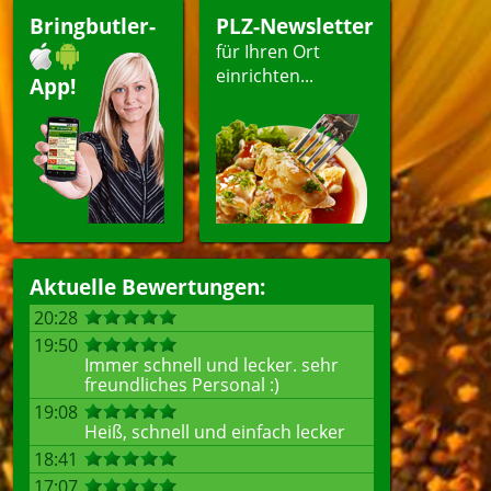
Bringbutler-
PLZ-Newsletter
für Ihren Ort
einrichten...
App!
Aktuelle Bewertungen:
20:28
19:50
Immer schnell und lecker. sehr
freundliches Personal :)
19:08
Heiß, schnell und einfach lecker
18:41
17:07