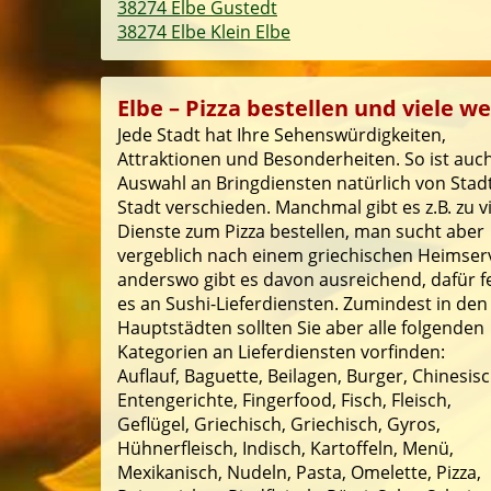
38274 Elbe Gustedt
38274 Elbe Klein Elbe
Elbe – Pizza bestellen und viele we
Jede Stadt hat Ihre Sehenswürdigkeiten,
Attraktionen und Besonderheiten. So ist auch
Auswahl an Bringdiensten natürlich von Stad
Stadt verschieden. Manchmal gibt es z.B. zu v
Dienste zum Pizza bestellen, man sucht aber
vergeblich nach einem griechischen Heimserv
anderswo gibt es davon ausreichend, dafür f
es an Sushi-Lieferdiensten. Zumindest in den
Hauptstädten sollten Sie aber alle folgenden
Kategorien an Lieferdiensten vorfinden:
Auflauf, Baguette, Beilagen, Burger, Chinesisc
Entengerichte, Fingerfood, Fisch, Fleisch,
Geflügel, Griechisch, Griechisch, Gyros,
Hühnerfleisch, Indisch, Kartoffeln, Menü,
Mexikanisch, Nudeln, Pasta, Omelette, Pizza,