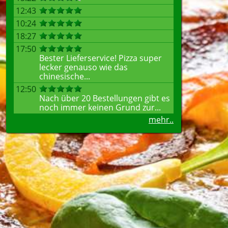
12:43
10:24
18:27
17:50
Bester Lieferservice! Pizza super
lecker genauso wie das
chinesische...
12:50
Nach über 20 Bestellungen gibt es
noch immer keinen Grund zur...
mehr..