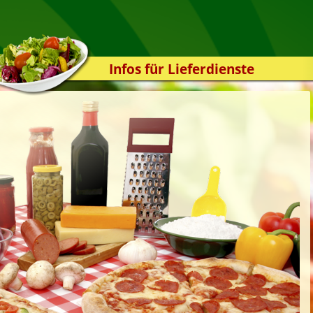
Infos für Lieferdienste
Kassensystem
Zuverlässigkeit
Sicherheit
Der Online-Shop
Das Bestellsystem
Der Bestellvorgang
Übertragung
Testshop
Styles
Kontakt