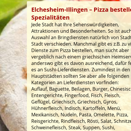
Elchesheim-Illingen – Pizza bestel
Spezialitäten
Jede Stadt hat Ihre Sehenswürdigkeiten,
Attraktionen und Besonderheiten. So ist auch
Auswahl an Bringdiensten natürlich von Stad
Stadt verschieden. Manchmal gibt es z.B. zu v
Dienste zum Pizza bestellen, man sucht aber
vergeblich nach einem griechischen Heimserv
anderswo gibt es davon ausreichend, dafür f
es an Sushi-Lieferdiensten. Zumindest in den
Hauptstädten sollten Sie aber alle folgenden
Kategorien an Lieferdiensten vorfinden:
Auflauf, Baguette, Beilagen, Burger, Chinesisc
Entengerichte, Fingerfood, Fisch, Fleisch,
Geflügel, Griechisch, Griechisch, Gyros,
Hühnerfleisch, Indisch, Kartoffeln, Menü,
Mexikanisch, Nudeln, Pasta, Omelette, Pizza,
Reisgerichte, Rindfleisch, Rösti, Salat, Schnitze
Schweinefleisch, Steak, Suppen, Sushi,