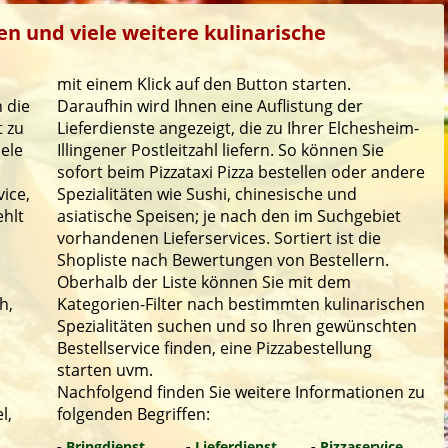
len und viele weitere kulinarische
mit einem Klick auf den Button starten.
 die
Daraufhin wird Ihnen eine Auflistung der
t zu
Lieferdienste angezeigt, die zu Ihrer Elchesheim-
iele
Illingener Postleitzahl liefern. So können Sie
sofort beim Pizzataxi Pizza bestellen oder andere
ice,
Spezialitäten wie Sushi, chinesische und
ehlt
asiatische Speisen; je nach den im Suchgebiet
vorhandenen Lieferservices. Sortiert ist die
Shopliste nach Bewertungen von Bestellern.
Oberhalb der Liste können Sie mit dem
h,
Kategorien-Filter nach bestimmten kulinarischen
Spezialitäten suchen und so Ihren gewünschten
Bestellservice finden, eine Pizzabestellung
starten uvm.
Nachfolgend finden Sie weitere Informationen zu
l,
folgenden Begriffen:
-
Bringdienst
-
Lieferdienst
-
Pizzaservice