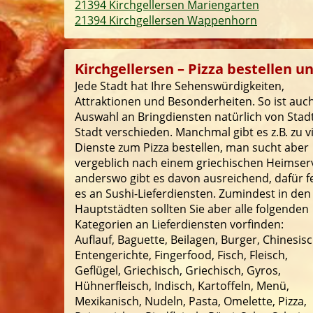
21394 Kirchgellersen Mariengarten
21394 Kirchgellersen Wappenhorn
Kirchgellersen – Pizza bestellen u
Jede Stadt hat Ihre Sehenswürdigkeiten,
Attraktionen und Besonderheiten. So ist auch
Auswahl an Bringdiensten natürlich von Stad
Stadt verschieden. Manchmal gibt es z.B. zu v
Dienste zum Pizza bestellen, man sucht aber
vergeblich nach einem griechischen Heimserv
anderswo gibt es davon ausreichend, dafür f
es an Sushi-Lieferdiensten. Zumindest in den
Hauptstädten sollten Sie aber alle folgenden
Kategorien an Lieferdiensten vorfinden:
Auflauf, Baguette, Beilagen, Burger, Chinesisc
Entengerichte, Fingerfood, Fisch, Fleisch,
Geflügel, Griechisch, Griechisch, Gyros,
Hühnerfleisch, Indisch, Kartoffeln, Menü,
Mexikanisch, Nudeln, Pasta, Omelette, Pizza,