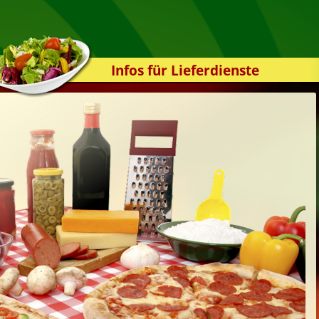
Infos für Lieferdienste
Kassensystem
Zuverlässigkeit
Sicherheit
Der Online-Shop
Das Bestellsystem
Der Bestellvorgang
Übertragung
Testshop
Styles
Kontakt