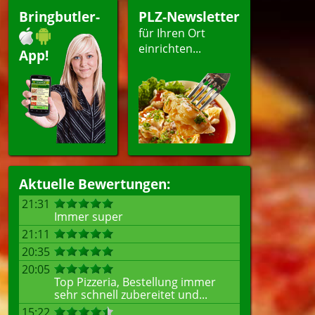
Bringbutler-
PLZ-Newsletter
für Ihren Ort
einrichten...
App!
Aktuelle Bewertungen:
21:31
Immer super
21:11
20:35
20:05
Top Pizzeria, Bestellung immer
sehr schnell zubereitet und...
15:22