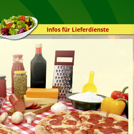
Infos für Lieferdienste
Kassensystem
Zuverlässigkeit
Sicherheit
Der Online-Shop
Das Bestellsystem
Der Bestellvorgang
Übertragung
Testshop
Styles
Kontakt