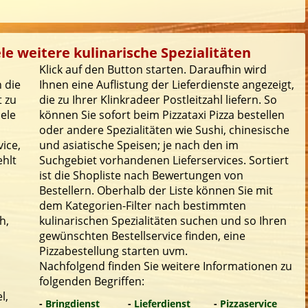
ele weitere kulinarische Spezialitäten
Klick auf den Button starten. Daraufhin wird
 die
Ihnen eine Auflistung der Lieferdienste angezeigt,
t zu
die zu Ihrer Klinkradeer Postleitzahl liefern. So
iele
können Sie sofort beim Pizzataxi Pizza bestellen
oder andere Spezialitäten wie Sushi, chinesische
ice,
und asiatische Speisen; je nach den im
ehlt
Suchgebiet vorhandenen Lieferservices. Sortiert
ist die Shopliste nach Bewertungen von
Bestellern. Oberhalb der Liste können Sie mit
dem Kategorien-Filter nach bestimmten
h,
kulinarischen Spezialitäten suchen und so Ihren
gewünschten Bestellservice finden, eine
Pizzabestellung starten uvm.
Nachfolgend finden Sie weitere Informationen zu
folgenden Begriffen:
l,
-
Bringdienst
-
Lieferdienst
-
Pizzaservice