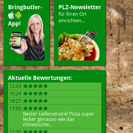
Bringbutler-
PLZ-Newsletter
für Ihren Ort
einrichten...
App!
Aktuelle Bewertungen:
12:43
10:24
18:27
17:50
Bester Lieferservice! Pizza super
lecker genauso wie das
chinesische...
12:50