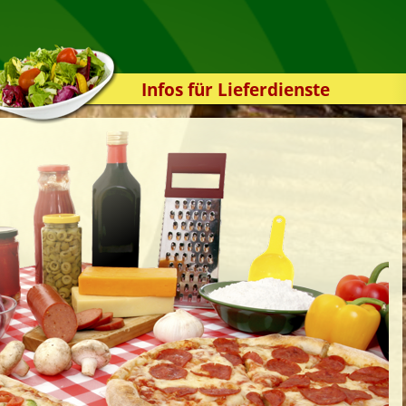
Infos für Lieferdienste
Kassensystem
Zuverlässigkeit
Sicherheit
Der Online-Shop
Das Bestellsystem
Der Bestellvorgang
Übertragung
Testshop
Styles
Kontakt