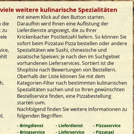
viele weitere kulinarische Spezialitäten
mit einem Klick auf den Button starten.
 die
Daraufhin wird Ihnen eine Auflistung der
t zu
Lieferdienste angezeigt, die zu Ihrer
iele
Krickenbacher Postleitzahl liefern. So können Sie
sofort beim Pizzataxi Pizza bestellen oder andere
ice,
Spezialitäten wie Sushi, chinesische und
ehlt
asiatische Speisen; je nach den im Suchgebiet
vorhandenen Lieferservices. Sortiert ist die
Shopliste nach Bewertungen von Bestellern.
Oberhalb der Liste können Sie mit dem
h,
Kategorien-Filter nach bestimmten kulinarischen
Spezialitäten suchen und so Ihren gewünschten
Bestellservice finden, eine Pizzabestellung
starten uvm.
Nachfolgend finden Sie weitere Informationen zu
l,
folgenden Begriffen:
-
Bringdienst
-
Lieferdienst
-
Pizzaservice
-
Bringservice
-
Lieferservice
-
Pizzataxi