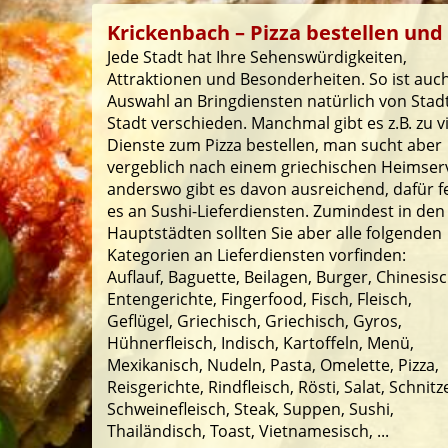
Krickenbach – Pizza bestellen und 
Jede Stadt hat Ihre Sehenswürdigkeiten,
Attraktionen und Besonderheiten. So ist auch
Auswahl an Bringdiensten natürlich von Stad
Stadt verschieden. Manchmal gibt es z.B. zu v
Dienste zum Pizza bestellen, man sucht aber
vergeblich nach einem griechischen Heimserv
anderswo gibt es davon ausreichend, dafür f
es an Sushi-Lieferdiensten. Zumindest in den
Hauptstädten sollten Sie aber alle folgenden
Kategorien an Lieferdiensten vorfinden:
Auflauf, Baguette, Beilagen, Burger, Chinesisc
Entengerichte, Fingerfood, Fisch, Fleisch,
Geflügel, Griechisch, Griechisch, Gyros,
Hühnerfleisch, Indisch, Kartoffeln, Menü,
Mexikanisch, Nudeln, Pasta, Omelette, Pizza,
Reisgerichte, Rindfleisch, Rösti, Salat, Schnitze
Schweinefleisch, Steak, Suppen, Sushi,
Thailändisch, Toast, Vietnamesisch, ...