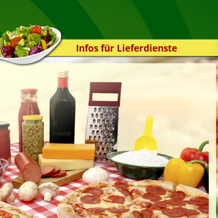
Infos für Lieferdienste
Kassensystem
Zuverlässigkeit
Sicherheit
Der Online-Shop
Das Bestellsystem
Der Bestellvorgang
Übertragung
Testshop
Styles
Kontakt