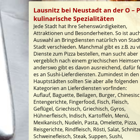
Lausnitz bei Neustadt an der O – P
kulinarische Spezialitäten
Jede Stadt hat Ihre Sehenswürdigkeiten,
Attraktionen und Besonderheiten. So ist auch
Auswahl an Bringdiensten natürlich von Stad
Stadt verschieden. Manchmal gibt es z.B. zu v
Dienste zum Pizza bestellen, man sucht aber
vergeblich nach einem griechischen Heimserv
anderswo gibt es davon ausreichend, dafür f
es an Sushi-Lieferdiensten. Zumindest in den
Hauptstädten sollten Sie aber alle folgenden
Kategorien an Lieferdiensten vorfinden:
Auflauf, Baguette, Beilagen, Burger, Chinesisc
Entengerichte, Fingerfood, Fisch, Fleisch,
Geflügel, Griechisch, Griechisch, Gyros,
Hühnerfleisch, Indisch, Kartoffeln, Menü,
Mexikanisch, Nudeln, Pasta, Omelette, Pizza,
Reisgerichte, Rindfleisch, Rösti, Salat, Schnitze
Schweinefleisch, Steak, Suppen, Sushi,