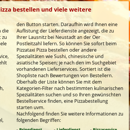
izza bestellen und viele weitere
den Button starten. Daraufhin wird Ihnen eine
 die
Auflistung der Lieferdienste angezeigt, die zu
t zu
Ihrer Lausnitz bei Neustadt an der Oer
iele
Postleitzahl liefern. So können Sie sofort beim
Pizzataxi Pizza bestellen oder andere
ice,
Spezialitäten wie Sushi, chinesische und
ehlt
asiatische Speisen; je nach den im Suchgebiet
vorhandenen Lieferservices. Sortiert ist die
Shopliste nach Bewertungen von Bestellern.
Oberhalb der Liste können Sie mit dem
h,
Kategorien-Filter nach bestimmten kulinarischen
Spezialitäten suchen und so Ihren gewünschten
Bestellservice finden, eine Pizzabestellung
starten uvm.
Nachfolgend finden Sie weitere Informationen zu
l,
folgenden Begriffen:
-
Bringdienst
-
Lieferdienst
-
Pizzaservice