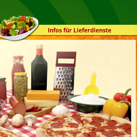
Infos für Lieferdienste
Kassensystem
Zuverlässigkeit
Sicherheit
Der Online-Shop
Das Bestellsystem
Der Bestellvorgang
Übertragung
Testshop
Styles
Kontakt