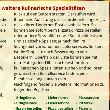
e weitere kulinarische Spezialitäten
Klick auf den Button starten. Daraufhin wird
 die
Ihnen eine Auflistung der Lieferdienste angezeigt,
t zu
die zu Ihrer Linderner Postleitzahl liefern. So
iele
können Sie sofort beim Pizzataxi Pizza bestellen
oder andere Spezialitäten wie Sushi, chinesische
ice,
und asiatische Speisen; je nach den im
ehlt
Suchgebiet vorhandenen Lieferservices. Sortiert
ist die Shopliste nach Bewertungen von
Bestellern. Oberhalb der Liste können Sie mit
dem Kategorien-Filter nach bestimmten
h,
kulinarischen Spezialitäten suchen und so Ihren
gewünschten Bestellservice finden, eine
Pizzabestellung starten uvm.
Nachfolgend finden Sie weitere Informationen zu
folgenden Begriffen:
l,
-
Bringdienst
-
Lieferdienst
-
Pizzaservice
-
Bringservice
-
Lieferservice
-
Pizzataxi
-
Essen bestellen
-
Pizza bestellen
-
Pizzeria