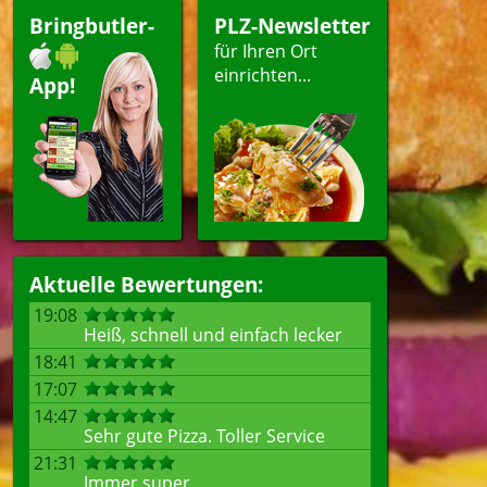
Bringbutler-
PLZ-Newsletter
für Ihren Ort
einrichten...
App!
Aktuelle Bewertungen:
19:08
Heiß, schnell und einfach lecker
18:41
17:07
14:47
Sehr gute Pizza. Toller Service
21:31
Immer super