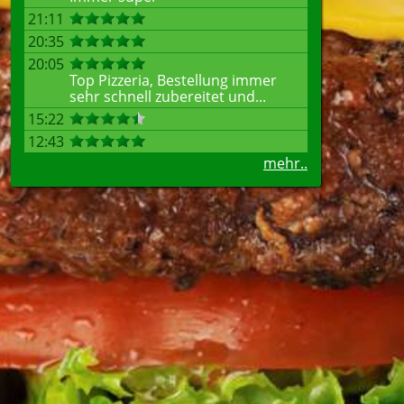
21:11
20:35
20:05
Top Pizzeria, Bestellung immer
sehr schnell zubereitet und...
15:22
12:43
mehr..