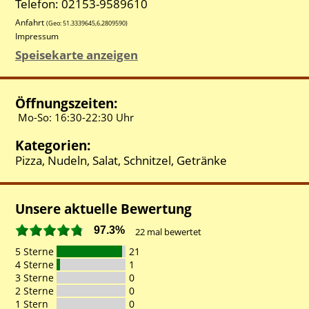
Telefon: 02153-9589610
Anfahrt
(Geo:
51.3339645
,
6.2809590
)
Impressum
Speisekarte anzeigen
Öffnungszeiten:
Mo-So:
16:30-
22:30 Uhr
Kategorien:
Pizza, Nudeln, Salat, Schnitzel, Getränke
Unsere aktuelle Bewertung
97.3%
22
mal bewertet
5 Sterne
21
4 Sterne
1
3 Sterne
0
2 Sterne
0
1 Stern
0