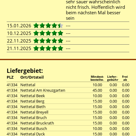
sehr sauer wahrscheinlich
nicht frisch. Hoffentlich wird
beim nächsten Mal besser
sein
15.01.2026
---
10.12.2025
---
22.11.2025
---
21.11.2025
---
Liefergebiet:
PLZ
Ort/Ortsteil
Mindest-
Liefer-
Frei
bestellw.
gebühr
ab
41334
Nettetal
10.00
0.00
0.00
41334
Nettetal Am Kreuzgarten
45.00
0.00
0.00
41334
Nettetal Beek
10.00
0.00
0.00
41334
Nettetal Berg
15.00
0.00
0.00
41334
Nettetal Bieth
15.00
0.00
0.00
41334
Nettetal Breyell
15.00
0.00
0.00
41334
Nettetal Bruch
15.00
0.00
0.00
41334
Nettetal Bruckrath
15.00
0.00
0.00
41334
Nettetal Busch
10.00
0.00
0.00
41334
Nettetal Dyck
15.00
0.00
0.00