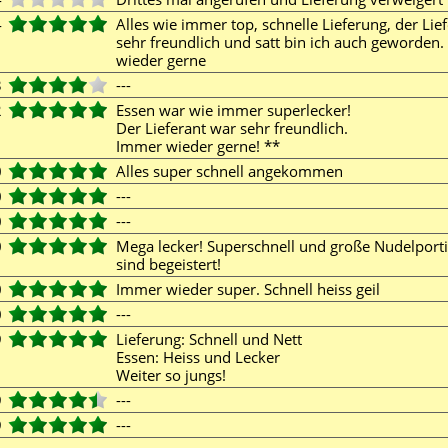
4
Alles wie immer top, schnelle Lieferung, der Lie
sehr freundlich und satt bin ich auch geworden
wieder gerne
3
---
2
Essen war wie immer superlecker!
Der Lieferant war sehr freundlich.
Immer wieder gerne! **
0
Alles super schnell angekommen
0
---
0
---
0
Mega lecker! Superschnell und große Nudelport
sind begeistert!
0
Immer wieder super. Schnell heiss geil
0
---
9
Lieferung: Schnell und Nett
Essen: Heiss und Lecker
Weiter so jungs!
9
---
9
---