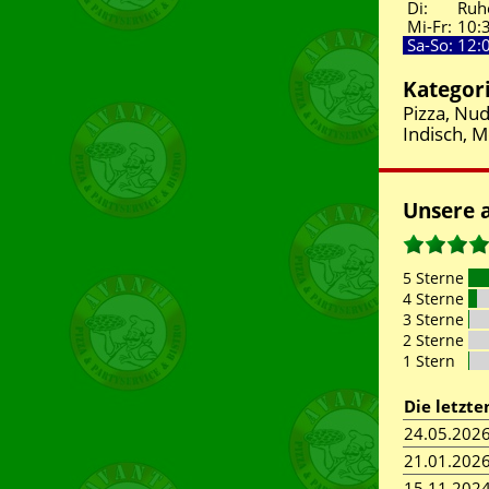
Di:
Ruh
Mi-Fr:
10:
Sa-So:
12:
Kategor
Pizza, Nud
Indisch, 
Unsere 
5 Sterne
4 Sterne
3 Sterne
2 Sterne
1 Stern
Die letzt
24.05.202
21.01.202
15.11.202