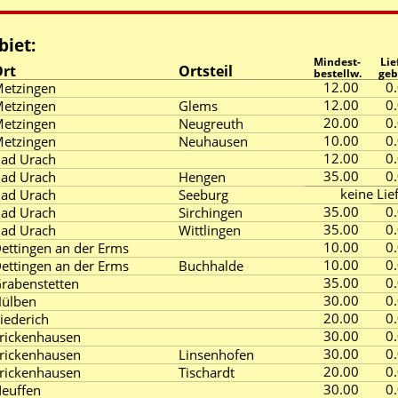
biet:
Mindest-
Lie
rt
Ortsteil
bestellw.
geb
12.00
0
etzingen
12.00
0
etzingen
Glems
20.00
0
etzingen
Neugreuth
10.00
0
etzingen
Neuhausen
12.00
0
ad Urach
35.00
0
ad Urach
Hengen
keine Lie
ad Urach
Seeburg
35.00
0
ad Urach
Sirchingen
35.00
0
ad Urach
Wittlingen
10.00
0
ettingen an der Erms
10.00
0
ettingen an der Erms
Buchhalde
35.00
0
rabenstetten
30.00
0
ülben
20.00
0
iederich
30.00
0
rickenhausen
30.00
0
rickenhausen
Linsenhofen
20.00
0
rickenhausen
Tischardt
30.00
0
euffen