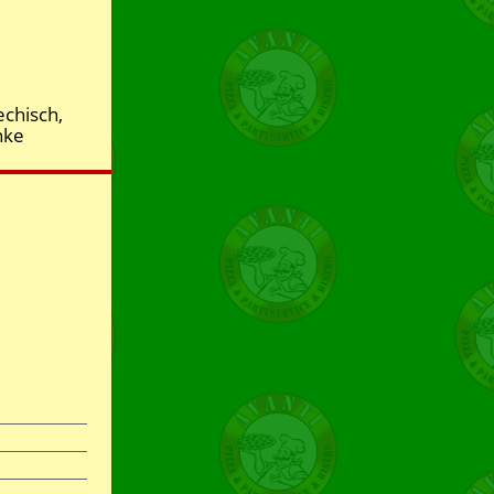
echisch,
nke
t