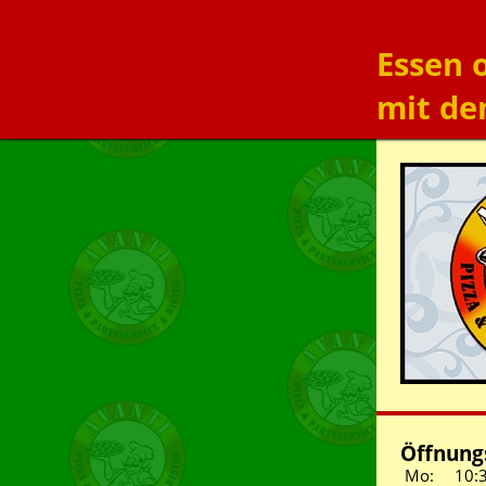
Essen 
mit de
Öffnungs
Mo:
10: