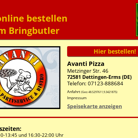
online bestellen
m Bringbutler
Avanti Pizza
Metzinger Str. 46
72581
Dettingen-Erms
(
DE
)
Telefon: 07123-888684
Anfahrt
(Geo:
48.5297611
,
9.3421875
)
Impressum
Speisekarte anzeigen
zeiten:
30-
13:45 und
16:30-
22:00 Uhr