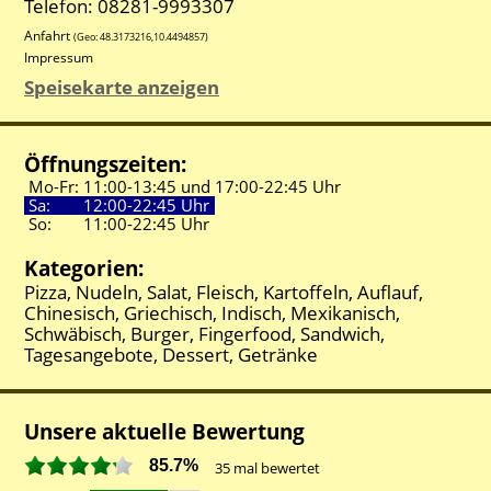
Telefon: 08281-9993307
Anfahrt
(Geo:
48.3173216
,
10.4494857
)
Impressum
Speisekarte anzeigen
Öffnungszeiten:
Mo-Fr:
11:00-
13:45 und
17:00-
22:45 Uhr
Sa:
12:00-
22:45 Uhr
So:
11:00-
22:45 Uhr
Kategorien:
Pizza, Nudeln, Salat, Fleisch, Kartoffeln, Auflauf,
Chinesisch, Griechisch, Indisch, Mexikanisch,
Schwäbisch, Burger, Fingerfood, Sandwich,
Tagesangebote, Dessert, Getränke
Unsere aktuelle Bewertung
85.7%
35
mal bewertet