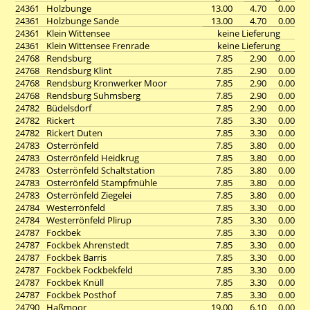
24361
Holzbunge
13.00
4.70
0.00
24361
Holzbunge Sande
13.00
4.70
0.00
24361
Klein Wittensee
keine Lieferung
24361
Klein Wittensee Frenrade
keine Lieferung
24768
Rendsburg
7.85
2.90
0.00
24768
Rendsburg Klint
7.85
2.90
0.00
24768
Rendsburg Kronwerker Moor
7.85
2.90
0.00
24768
Rendsburg Suhmsberg
7.85
2.90
0.00
24782
Büdelsdorf
7.85
2.90
0.00
24782
Rickert
7.85
3.30
0.00
24782
Rickert Duten
7.85
3.30
0.00
24783
Osterrönfeld
7.85
3.80
0.00
24783
Osterrönfeld Heidkrug
7.85
3.80
0.00
24783
Osterrönfeld Schaltstation
7.85
3.80
0.00
24783
Osterrönfeld Stampfmühle
7.85
3.80
0.00
24783
Osterrönfeld Ziegelei
7.85
3.80
0.00
24784
Westerrönfeld
7.85
3.30
0.00
24784
Westerrönfeld Plirup
7.85
3.30
0.00
24787
Fockbek
7.85
3.30
0.00
24787
Fockbek Ahrenstedt
7.85
3.30
0.00
24787
Fockbek Barris
7.85
3.30
0.00
24787
Fockbek Fockbekfeld
7.85
3.30
0.00
24787
Fockbek Knüll
7.85
3.30
0.00
24787
Fockbek Posthof
7.85
3.30
0.00
24790
Haßmoor
19.00
6.10
0.00