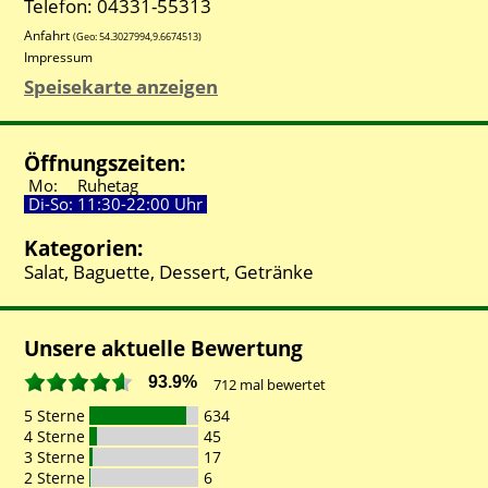
Telefon: 04331-55313
Anfahrt
(Geo:
54.3027994
,
9.6674513
)
Impressum
Speisekarte anzeigen
Öffnungszeiten:
Mo:
Ruhetag
Di-So:
11:30-
22:00 Uhr
Kategorien:
Salat, Baguette, Dessert, Getränke
Unsere aktuelle Bewertung
93.9%
712
mal bewertet
5 Sterne
634
4 Sterne
45
3 Sterne
17
2 Sterne
6