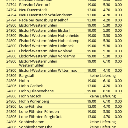
24794
Bünsdorf Wentorf
19.00
5.30
0.00
24794
Neu Duvenstedt
13.00
4.70
0.00
24794
Neu Duvenstedt Schulendamm
13.00
4.70
0.00
24794
Rade bei Rendsburg Inselhof
13.00
4.20
0.00
24800
Elsdorf-Westermühlen
19.00
5.30
0.00
24800
Elsdorf-Westermühlen Elsdorf
19.00
5.30
0.00
24800
Elsdorf-Westermühlen Hohenheide
19.00
5.30
0.00
24800
Elsdorf-Westermühlen Hohenkamp
19.00
5.30
0.00
24800
Elsdorf-Westermühlen Holmbek
19.00
5.30
0.00
24800
Elsdorf-Westermühlen Röhland
19.00
5.30
0.00
24800
Elsdorf-Westermühlen Vordamm
19.00
5.30
0.00
24800
Elsdorf-Westermühlen
19.00
6.10
0.00
Westermühlen
24800
Elsdorf-Westermühlen Wittenmoor
19.00
4.10
0.00
24806
Bargstall
keine Lieferung
24806
Hohn
19.00
6.10
0.00
24806
Hohn Garlbek
13.00
4.20
0.00
24806
Hohn Julianenebene
19.00
6.10
0.00
24806
Hohn Mösch
keine Lieferung
24806
Hohn Porrenberg
19.00
6.10
0.00
24806
Lohe-Föhrden
13.00
4.70
0.00
24806
Lohe-Föhrden Föhrden
19.00
5.30
0.00
24806
Lohe-Föhrden Sorgbrück
13.00
4.70
0.00
24806
Sophienhamm
keine Lieferung
24806
Sophienhamm Oha
keine Lieferung