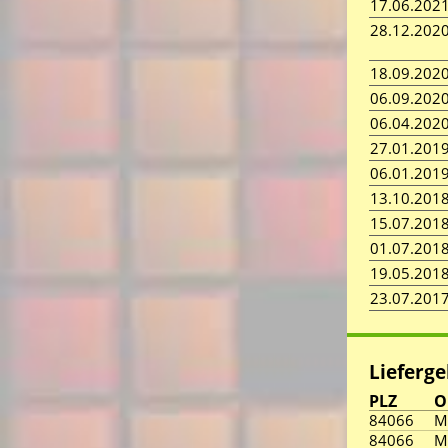
17.06.202
28.12.202
18.09.202
06.09.202
06.04.202
27.01.201
06.01.201
13.10.201
15.07.201
01.07.201
19.05.201
23.07.201
Lieferge
PLZ
O
84066
M
84066
M