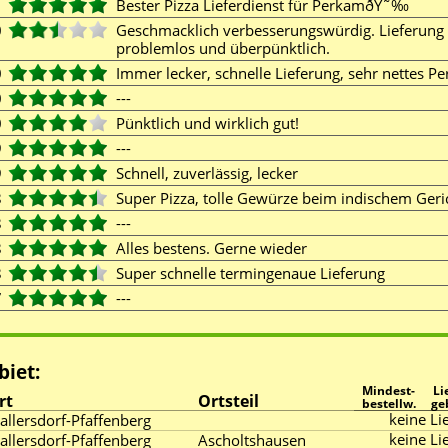
1
Bester Pizza Lieferdienst für PerkamðŸ˜‰
0
Geschmacklich verbesserungswürdig. Lieferung
problemlos und überpünktlich.
0
Immer lecker, schnelle Lieferung, sehr nettes P
0
---
0
Pünktlich und wirklich gut!
9
---
9
Schnell, zuverlässig, lecker
8
Super Pizza, tolle Gewürze beim indischem Ger
8
---
8
Alles bestens. Gerne wieder
8
Super schnelle termingenaue Lieferung
7
---
biet:
Mindest-
Li
rt
Ortsteil
bestellw.
ge
keine Lie
allersdorf-Pfaffenberg
keine Lie
allersdorf-Pfaffenberg
Ascholtshausen