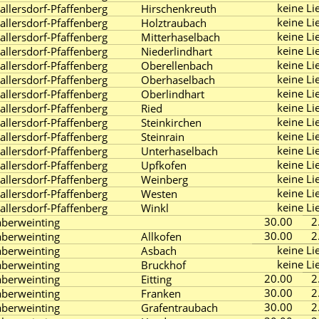
keine Lie
allersdorf-Pfaffenberg
Hirschenkreuth
keine Lie
allersdorf-Pfaffenberg
Holztraubach
keine Lie
allersdorf-Pfaffenberg
Mitterhaselbach
keine Lie
allersdorf-Pfaffenberg
Niederlindhart
keine Lie
allersdorf-Pfaffenberg
Oberellenbach
keine Lie
allersdorf-Pfaffenberg
Oberhaselbach
keine Lie
allersdorf-Pfaffenberg
Oberlindhart
keine Lie
allersdorf-Pfaffenberg
Ried
keine Lie
allersdorf-Pfaffenberg
Steinkirchen
keine Lie
allersdorf-Pfaffenberg
Steinrain
keine Lie
allersdorf-Pfaffenberg
Unterhaselbach
keine Lie
allersdorf-Pfaffenberg
Upfkofen
keine Lie
allersdorf-Pfaffenberg
Weinberg
keine Lie
allersdorf-Pfaffenberg
Westen
keine Lie
allersdorf-Pfaffenberg
Winkl
30.00
2
aberweinting
30.00
2
aberweinting
Allkofen
keine Lie
aberweinting
Asbach
keine Lie
aberweinting
Bruckhof
20.00
2
aberweinting
Eitting
30.00
2
aberweinting
Franken
30.00
2
aberweinting
Grafentraubach