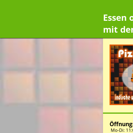
Essen 
mit de
Öffnungs
Mo-Di:
11: