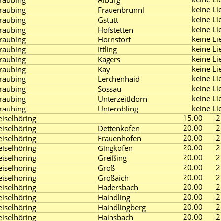
traubing
Alburg
keine Lie
traubing
Frauenbrünnl
keine Lie
traubing
Gstütt
keine Lie
traubing
Hofstetten
keine Lie
traubing
Hornstorf
keine Lie
traubing
Ittling
keine Lie
traubing
Kagers
keine Lie
traubing
Kay
keine Lie
traubing
Lerchenhaid
keine Lie
traubing
Sossau
keine Lie
traubing
Unterzeitldorn
keine Lie
traubing
Unteröbling
15.00
2
eiselhöring
20.00
2
eiselhöring
Dettenkofen
20.00
2
eiselhöring
Frauenhofen
20.00
2
eiselhöring
Gingkofen
20.00
2
eiselhöring
Greißing
20.00
2
eiselhöring
Groß
20.00
2
eiselhöring
Großaich
20.00
2
eiselhöring
Hadersbach
20.00
2
eiselhöring
Haindling
20.00
2
eiselhöring
Haindlingberg
20.00
2
eiselhöring
Hainsbach