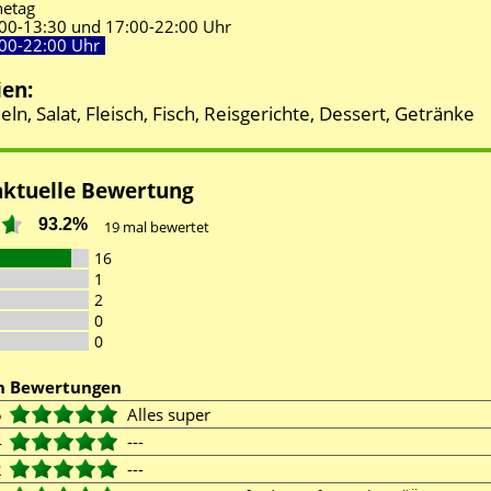
etag
00-
13:30 und
17:00-
22:00 Uhr
00-
22:00 Uhr
ien:
eln, Salat, Fleisch, Fisch, Reisgerichte, Dessert, Getränke
aktuelle Bewertung
93.2%
19
mal bewertet
16
1
2
0
0
en Bewertungen
5
Alles super
4
---
2
---