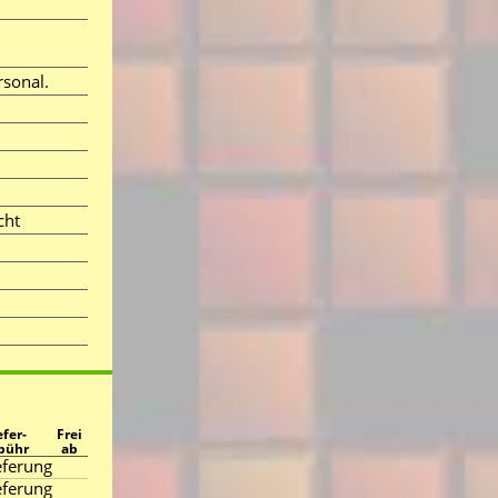
ersonal.
icht
efer-
Frei
bühr
ab
ferung
ferung