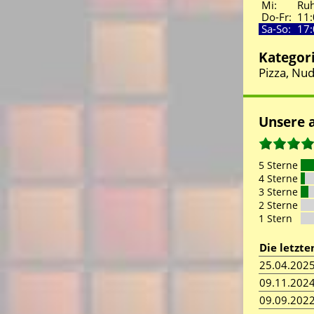
Mi:
Ruh
Do-Fr:
11:
Sa-So:
17:
Kategor
Pizza, Nud
Unsere 
5 Sterne
4 Sterne
3 Sterne
2 Sterne
1 Stern
Die letzt
25.04.202
09.11.202
09.09.202