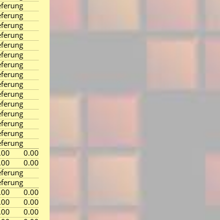
ferung
ferung
ferung
ferung
ferung
ferung
ferung
ferung
ferung
ferung
ferung
ferung
ferung
ferung
ferung
.00
0.00
.00
0.00
ferung
ferung
.00
0.00
.00
0.00
.00
0.00