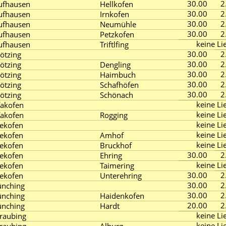
30.00
2
ufhausen
Hellkofen
30.00
2
ufhausen
Irnkofen
30.00
2
ufhausen
Neumühle
30.00
2
ufhausen
Petzkofen
keine Lie
ufhausen
Triftlfing
30.00
2
ötzing
30.00
2
ötzing
Dengling
30.00
2
ötzing
Haimbuch
30.00
2
ötzing
Schafhöfen
30.00
2
ötzing
Schönach
keine Lie
fakofen
keine Lie
fakofen
Rogging
keine Lie
iekofen
keine Lie
iekofen
Amhof
keine Lie
iekofen
Bruckhof
30.00
2
iekofen
Ehring
keine Lie
iekofen
Taimering
30.00
2
iekofen
Unterehring
30.00
2
ünching
30.00
2
ünching
Haidenkofen
20.00
2
ünching
Hardt
keine Lie
traubing
keine Lie