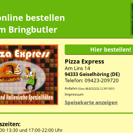
online bestellen
m Bringbutler
Pizza Express
Am Lins 14
94333
Geiselhöring
(
DE
)
Telefon: 09423-209720
Anfahrt
(Geo:
48.8252232
,
12.3911831
)
Impressum
Speisekarte anzeigen
zeiten:
00-
13:30 und
17:00-
22:00 Uhr