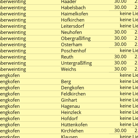
30.00
2
aberweinting
Haader
30.00
2
aberweinting
Habelsbach
keine Lie
aberweinting
Haimelkofen
keine Lie
aberweinting
Hofkirchen
keine Lie
aberweinting
Leitersdorf
30.00
2
aberweinting
Neuhofen
30.00
2
aberweinting
Obergraßlfing
30.00
2
aberweinting
Osterham
keine Lie
aberweinting
Poschenhof
30.00
2
aberweinting
Reuth
30.00
2
aberweinting
Untergraßlfing
30.00
2
aberweinting
Weichs
keine Lie
engkofen
keine Lie
engkofen
Berg
keine Lie
engkofen
Dengkofen
keine Lie
engkofen
Feldkirchen
keine Lie
engkofen
Ginhart
keine Lie
engkofen
Hagenau
keine Lie
engkofen
Heinzleck
keine Lie
engkofen
Hofdorf
keine Lie
engkofen
Hüttenkofen
30.00
2
engkofen
Kirchlehen
keine Lie
engkofen
Klausen