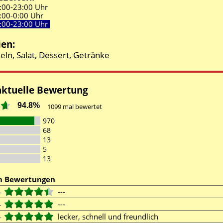
:00-
23:00 Uhr
:00-
0:00 Uhr
:00-
23:00 Uhr
ien:
eln, Salat, Dessert, Getränke
aktuelle Bewertung
94.8%
1099
mal bewertet
970
68
13
5
13
en Bewertungen
4
---
4
---
4
lecker, schnell und freundlich