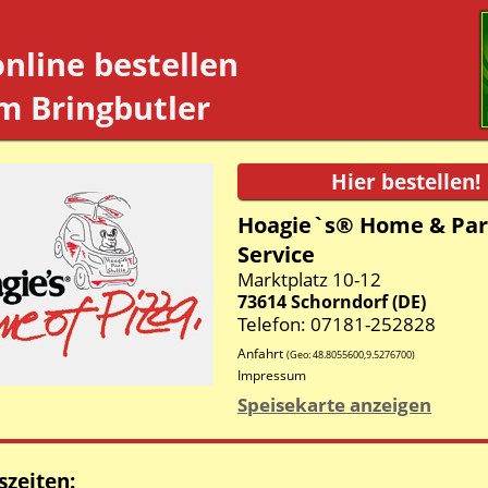
online bestellen
m Bringbutler
Hoagie`s® Home & Par
Service
Marktplatz 10-12
73614
Schorndorf
(
DE
)
Telefon: 07181-252828
Anfahrt
(Geo:
48.8055600
,
9.5276700
)
Impressum
Speisekarte anzeigen
zeiten: