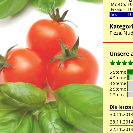
Mo-Do:
10
Fr-Sa:
10
So:
10
Kategor
Pizza, Nud
Unsere 
5 Sterne
4 Sterne
3 Sterne
2 Sterne
1 Stern
Die letzt
30.11.201
28.11.201
22.11.201