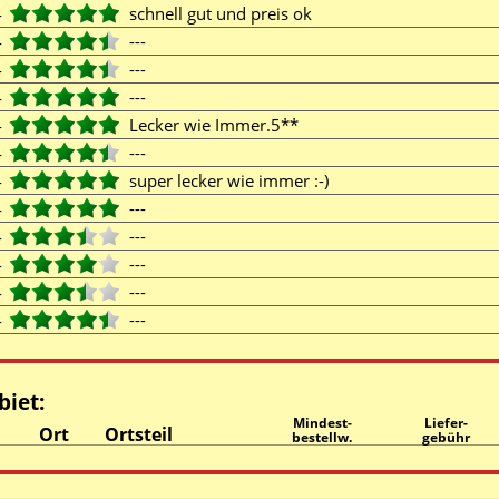
4
schnell gut und preis ok
4
---
4
---
4
---
4
Lecker wie Immer.5**
4
---
4
super lecker wie immer :-)
4
---
4
---
4
---
4
---
4
---
biet:
Mindest-
Liefer-
Ort
Ortsteil
bestellw.
gebühr