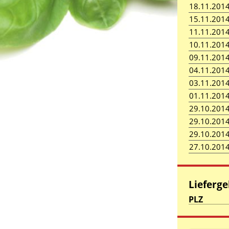
18.11.201
15.11.201
11.11.201
10.11.201
09.11.201
04.11.201
03.11.201
01.11.201
29.10.201
29.10.201
29.10.201
27.10.201
Lieferge
PLZ