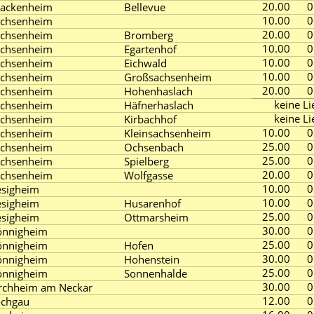
20.00
0
rackenheim
Bellevue
10.00
0
achsenheim
20.00
0
achsenheim
Bromberg
10.00
0
achsenheim
Egartenhof
10.00
0
achsenheim
Eichwald
10.00
0
achsenheim
Großsachsenheim
20.00
0
achsenheim
Hohenhaslach
keine Li
achsenheim
Häfnerhaslach
keine Li
achsenheim
Kirbachhof
10.00
0
achsenheim
Kleinsachsenheim
25.00
0
achsenheim
Ochsenbach
25.00
0
achsenheim
Spielberg
20.00
0
achsenheim
Wolfgasse
10.00
0
sigheim
10.00
0
sigheim
Husarenhof
25.00
0
sigheim
Ottmarsheim
30.00
0
önnigheim
25.00
0
önnigheim
Hofen
30.00
0
önnigheim
Hohenstein
25.00
0
önnigheim
Sonnenhalde
30.00
0
rchheim am Neckar
12.00
0
öchgau