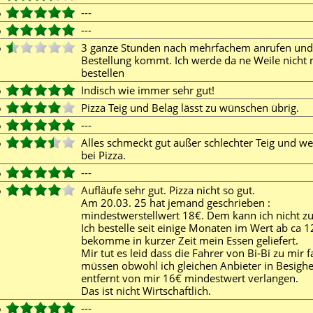
6
---
6
---
6
3 ganze Stunden nach mehrfachem anrufen und 
Bestellung kommt. Ich werde da ne Weile nicht
bestellen
6
Indisch wie immer sehr gut!
6
Pizza Teig und Belag lässt zu wünschen übrig.
6
---
6
Alles schmeckt gut außer schlechter Teig und we
bei Pizza.
6
---
6
Aufläufe sehr gut. Pizza nicht so gut.
Am 20.03. 25 hat jemand geschrieben :
mindestwerstellwert 18€. Dem kann ich nicht z
Ich bestelle seit einige Monaten im Wert ab ca 
bekomme in kurzer Zeit mein Essen geliefert.
Mir tut es leid dass die Fahrer von Bi-Bi zu mir 
müssen obwohl ich gleichen Anbieter in Besigh
entfernt von mir 16€ mindestwert verlangen.
Das ist nicht Wirtschaftlich.
6
---