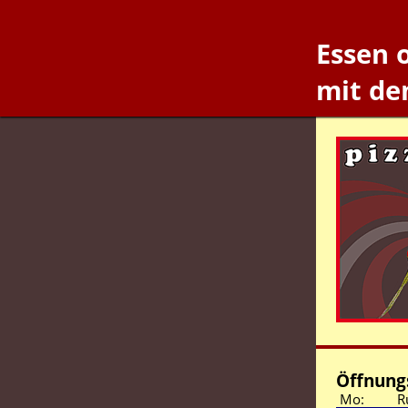
Essen 
mit de
Öffnungs
Mo:
R