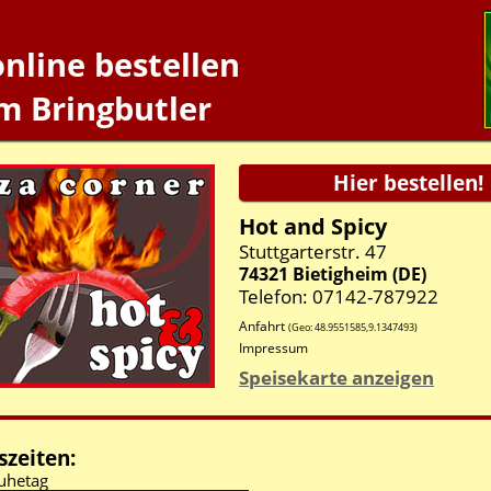
online bestellen
m Bringbutler
Hot and Spicy
Stuttgarterstr. 47
74321
Bietigheim
(
DE
)
Telefon: 07142-787922
Anfahrt
(Geo:
48.9551585
,
9.1347493
)
Impressum
Speisekarte anzeigen
zeiten:
uhetag