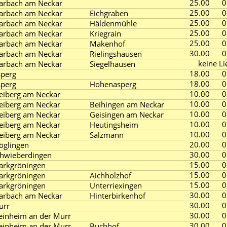
25.00
0
arbach am Neckar
25.00
0
arbach am Neckar
Eichgraben
25.00
0
arbach am Neckar
Häldenmühle
25.00
0
arbach am Neckar
Kriegrain
25.00
0
arbach am Neckar
Makenhof
30.00
0
arbach am Neckar
Rielingshausen
keine Li
arbach am Neckar
Siegelhausen
18.00
0
perg
18.00
0
perg
Hohenasperg
10.00
0
eiberg am Neckar
10.00
0
eiberg am Neckar
Beihingen am Neckar
10.00
0
eiberg am Neckar
Geisingen am Neckar
10.00
0
eiberg am Neckar
Heutingsheim
10.00
0
eiberg am Neckar
Salzmann
20.00
0
öglingen
30.00
0
hwieberdingen
15.00
0
arkgröningen
15.00
0
arkgröningen
Aichholzhof
15.00
0
arkgröningen
Unterriexingen
30.00
0
arbach am Neckar
Hinterbirkenhof
30.00
0
urr
30.00
0
einheim an der Murr
30.00
0
einheim an der Murr
Buchhof