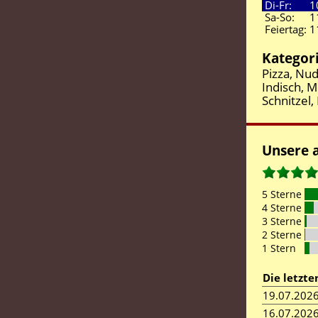
Di-Fr:
1
Sa-So:
1
Feiertag:
1
Kategor
Pizza, Nud
Indisch, M
Schnitzel
Unsere 
5 Sterne
4 Sterne
3 Sterne
2 Sterne
1 Stern
Die letzt
19.07.202
16.07.202