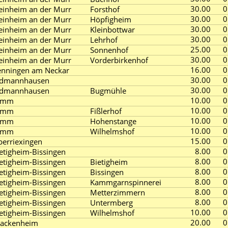
30.00
0
einheim an der Murr
Forsthof
30.00
0
einheim an der Murr
Höpfigheim
30.00
0
einheim an der Murr
Kleinbottwar
30.00
0
einheim an der Murr
Lehrhof
25.00
0
einheim an der Murr
Sonnenhof
30.00
0
einheim an der Murr
Vorderbirkenhof
16.00
0
nningen am Neckar
30.00
0
rdmannhausen
30.00
0
rdmannhausen
Bugmühle
10.00
0
amm
10.00
0
amm
Fißlerhof
10.00
0
amm
Hohenstange
10.00
0
amm
Wilhelmshof
15.00
0
erriexingen
8.00
0
etigheim-Bissingen
8.00
0
etigheim-Bissingen
Bietigheim
8.00
0
etigheim-Bissingen
Bissingen
8.00
0
etigheim-Bissingen
Kammgarnspinnerei
8.00
0
etigheim-Bissingen
Metterzimmern
8.00
0
etigheim-Bissingen
Untermberg
10.00
0
etigheim-Bissingen
Wilhelmshof
20.00
0
rackenheim