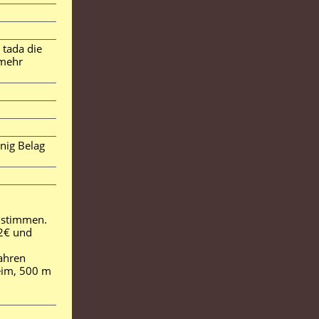
tada die
 mehr
nig Belag
ustimmen.
12€ und
fahren
eim, 500 m