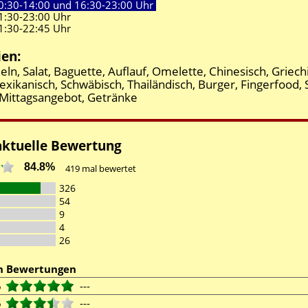
0:30-
14:00 und
16:30-
23:00 Uhr
1:30-
23:00 Uhr
1:30-
22:45 Uhr
ien:
eln, Salat, Baguette, Auflauf, Omelette, Chinesisch, Griech
exikanisch, Schwäbisch, Thailändisch, Burger, Fingerfood,
, Mittagsangebot, Getränke
aktuelle Bewertung
84.8%
419
mal bewertet
326
54
9
4
26
en Bewertungen
6
---
6
---