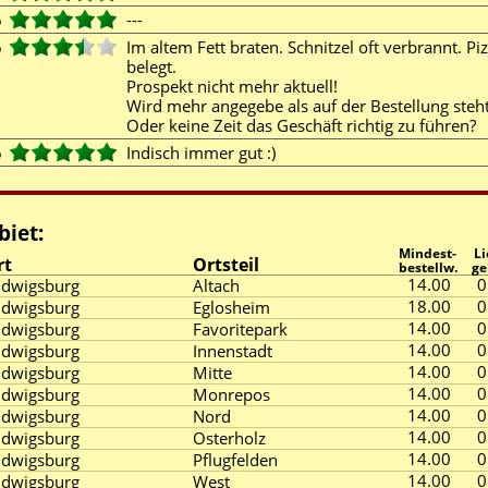
6
---
6
Im altem Fett braten. Schnitzel oft verbrannt. Pi
belegt.
Prospekt nicht mehr aktuell!
Wird mehr angegebe als auf der Bestellung steht
Oder keine Zeit das Geschäft richtig zu führen?
6
Indisch immer gut :)
biet:
Mindest-
Li
rt
Ortsteil
bestellw.
ge
14.00
0
udwigsburg
Altach
18.00
0
udwigsburg
Eglosheim
14.00
0
udwigsburg
Favoritepark
14.00
0
udwigsburg
Innenstadt
14.00
0
udwigsburg
Mitte
14.00
0
udwigsburg
Monrepos
14.00
0
udwigsburg
Nord
14.00
0
udwigsburg
Osterholz
14.00
0
udwigsburg
Pflugfelden
14.00
0
udwigsburg
West