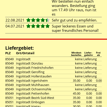
Wir bestellen nun einfach
woanders. Bestellung ging
um 17.49 Uhr raus, nun ist
es
22.08.2021
Sehr gut und zu empfehlen.
04.07.2021
Super leckeres Essen und
super freundliches Personal!
Liefergebiet:
PLZ
Ort/Ortsteil
Mindest-
Liefer-
Frei
bestellw.
gebühr
ab
85049
Ingolstadt
keine Lieferung
85049
Ingolstadt Dünzlau
keine Lieferung
85049
Ingolstadt Friedrichshofen
keine Lieferung
85049
Ingolstadt Gerolfing
keine Lieferung
85049
Ingolstadt Hollerstauden
keine Lieferung
85049
Ingolstadt Irgertsheim
35.00
0.00
0.00
85049
Ingolstadt Mühlhausen
keine Lieferung
85049
Ingolstadt Ochsenmühle
keine Lieferung
85049
Ingolstadt Pettenhofen
45.00
0.00
0.00
85051
Ingolstadt Bezirk Süd-West
35.00
0.00
0.00
85051
Ingolstadt Einbogen
35.00
0.00
0.00
85051
Ingolstadt Hagau
30.00
0.00
0.00