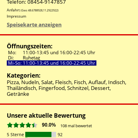
Telefon: 08454-9147857
Anfahrt
(Geo:
48.6788928
,
11.2922922
)
Impressum
Speisekarte anzeigen
Öffnungszeiten:
Mo:
11:00-
13:45 und
16:00-
22:45 Uhr
Di:
Ruhetag
Mi-So:
11:00-
13:45 und
16:00-
22:45 Uhr
Kategorien:
Pizza, Nudeln, Salat, Fleisch, Fisch, Auflauf, Indisch,
Thailändisch, Fingerfood, Schnitzel, Dessert,
Getränke
Unsere aktuelle Bewertung
90.0%
108
mal bewertet
5 Sterne
92