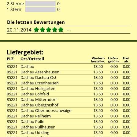
2 Sterne
0
1 Stern
0
Die letzten Bewertungen
20.11.2014
---
Liefergebiet:
PLZ
Ort/Ortsteil
Mindest-
Liefer-
Frei
bestellw.
gebühr
ab
85221
Dachau
13.50
0.00
0.00
85221
Dachau Assenhausen
13.50
0.00
0.00
85221
Dachau Dachau-Ost
13.50
0.00
0.00
85221
Dachau Etzenhausen
13.50
0.00
0.00
85221
Dachau Holzgarten
13.50
0.00
0.00
85221
Dachau Lohfeld
13.50
0.00
0.00
85221
Dachau Mitterndorf
13.50
0.00
0.00
85221
Dachau Obergrashof
13.50
0.00
0.00
85221
Dachau Obermoosschwaige
13.50
0.00
0.00
85221
Dachau Pellheim
13.50
0.00
0.00
85221
Dachau Polln
13.50
0.00
0.00
85221
Dachau Pullhausen
13.50
0.00
0.00
85221
Dachau Udlding
13.50
0.00
0.00