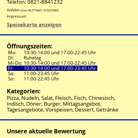
Telefon: 0821-8841232
Anfahrt
(Geo:
48.3776661
,
10.9233380
)
Impressum
Speisekarte anzeigen
Öffnungszeiten:
Mo:
10:30-
14:00 und
17:00-
22:45 Uhr
Di:
Ruhetag
Mi-Do:
10:30-
14:00 und
17:00-
22:45 Uhr
Fr:
10:30-
14:00 und
17:00-
23:45 Uhr
Sa:
11:00-
23:45 Uhr
So:
11:00-
22:45 Uhr
Kategorien:
Pizza, Nudeln, Salat, Fleisch, Fisch, Chinesisch,
Indisch, Döner, Burger, Mittagsangebot,
Tagesangebote, Vorspeisen, Dessert, Getränke
Unsere aktuelle Bewertung