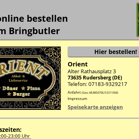
online bestellen
m Bringbutler
Orient
Alter Rathausplatz 3
73635
Rudersberg
(
DE
)
Telefon: 07183-9329217
Anfahrt
(Geo:
48.8850706
,
9.5311004
)
Impressum
Speisekarte anzeigen
zeiten:
:00-
23:00 Uhr