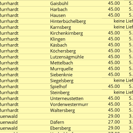
45.00
5
urrhardt
Gaisbühl
45.00
5
urrhardt
Harbach
45.00
5
urrhardt
Hausen
keine Lie
urrhardt
Hinterbüchelberg
keine Lie
urrhardt
Karnsberg
45.00
5
urrhardt
Kirchenkirnberg
45.00
5
urrhardt
Klingen
45.00
5
urrhardt
Käsbach
45.00
5
urrhardt
Köchersberg
45.00
5
urrhardt
Lutzensägmühle
45.00
5
urrhardt
Mettelbach
45.00
5
urrhardt
Murrquelle
45.00
5
urrhardt
Siebenknie
keine Lie
urrhardt
Siegelsberg
45.00
5
urrhardt
Spielhof
keine Lie
urrhardt
Steinberg
45.00
5
urrhardt
Unterneustetten
45.00
5
urrhardt
Vorderwestermurr
45.00
5
urrhardt
Waltersberg
29.00
3
uenwald
27.00
3
uenwald
Däfern
29.00
3
uenwald
Ebersberg