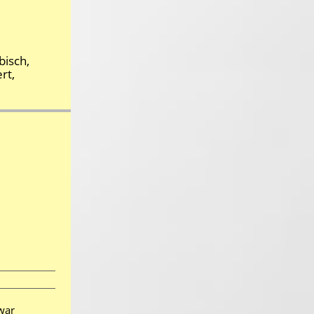
bisch,
rt,
 war