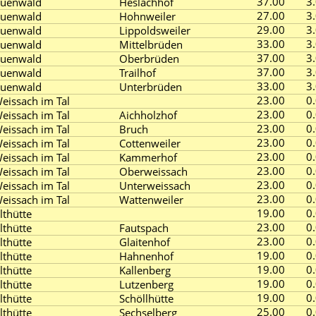
37.00
3
uenwald
Heslachhof
27.00
3
uenwald
Hohnweiler
29.00
3
uenwald
Lippoldsweiler
33.00
3
uenwald
Mittelbrüden
37.00
3
uenwald
Oberbrüden
37.00
3
uenwald
Trailhof
33.00
3
uenwald
Unterbrüden
23.00
0
eissach im Tal
23.00
0
eissach im Tal
Aichholzhof
23.00
0
eissach im Tal
Bruch
23.00
0
eissach im Tal
Cottenweiler
23.00
0
eissach im Tal
Kammerhof
23.00
0
eissach im Tal
Oberweissach
23.00
0
eissach im Tal
Unterweissach
23.00
0
eissach im Tal
Wattenweiler
19.00
0
lthütte
23.00
0
lthütte
Fautspach
23.00
0
lthütte
Glaitenhof
19.00
0
lthütte
Hahnenhof
19.00
0
lthütte
Kallenberg
19.00
0
lthütte
Lutzenberg
19.00
0
lthütte
Schöllhütte
25.00
0
lthütte
Sechselberg