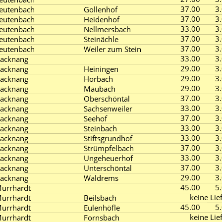
37.00
3
eutenbach
Gollenhof
37.00
3
eutenbach
Heidenhof
33.00
3
eutenbach
Nellmersbach
37.00
3
eutenbach
Steinächle
37.00
3
eutenbach
Weiler zum Stein
33.00
3
acknang
29.00
3
acknang
Heiningen
29.00
3
acknang
Horbach
29.00
3
acknang
Maubach
37.00
3
acknang
Oberschöntal
33.00
3
acknang
Sachsenweiler
37.00
3
acknang
Seehof
33.00
3
acknang
Steinbach
33.00
3
acknang
Stiftsgrundhof
37.00
3
acknang
Strümpfelbach
33.00
3
acknang
Ungeheuerhof
37.00
3
acknang
Unterschöntal
29.00
3
acknang
Waldrems
45.00
5
urrhardt
keine Lie
urrhardt
Beilsbach
45.00
5
urrhardt
Eulenhöfle
keine Lie
urrhardt
Fornsbach