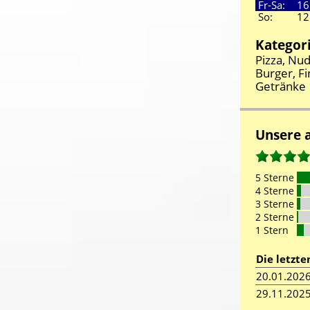
Fr-Sa:
16
So:
12
Kategor
Pizza, Nud
Burger, Fi
Getränke
Unsere 
5 Sterne
4 Sterne
3 Sterne
2 Sterne
1 Stern
Die letzt
20.01.202
29.11.202