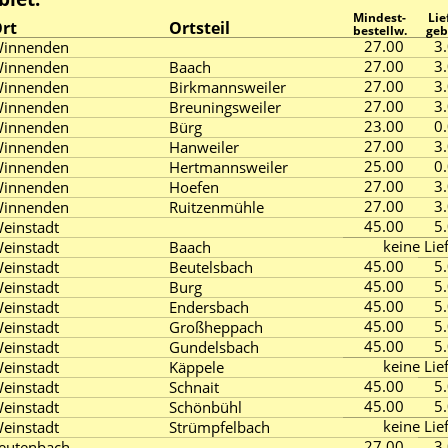
Mindest-
Lie
rt
Ortsteil
bestellw.
geb
27.00
3
innenden
27.00
3
innenden
Baach
27.00
3
innenden
Birkmannsweiler
27.00
3
innenden
Breuningsweiler
23.00
0
innenden
Bürg
27.00
3
innenden
Hanweiler
25.00
0
innenden
Hertmannsweiler
27.00
3
innenden
Hoefen
27.00
3
innenden
Ruitzenmühle
45.00
5
einstadt
keine Lie
einstadt
Baach
45.00
5
einstadt
Beutelsbach
45.00
5
einstadt
Burg
45.00
5
einstadt
Endersbach
45.00
5
einstadt
Großheppach
45.00
5
einstadt
Gundelsbach
keine Lie
einstadt
Käppele
45.00
5
einstadt
Schnait
45.00
5
einstadt
Schönbühl
keine Lie
einstadt
Strümpfelbach
27.00
3
eutenbach