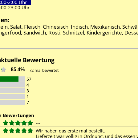
:00-
2:00 Uhr
:00-
23:00 Uhr
ien:
eln, Salat, Fleisch, Chinesisch, Indisch, Mexikanisch, Schwä
ngerfood, Sandwich, Rösti, Schnitzel, Kindergerichte, Desse
aktuelle Bewertung
85.4%
72
mal bewertet
57
4
3
1
7
en Bewertungen
6
---
5
Wir haben das erste mal bestellt.
Lieferzeit war völlig in Ordnung, und das essen