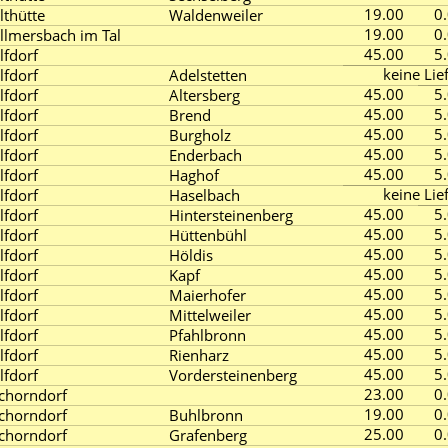
19.00
0
lthütte
Waldenweiler
19.00
0
llmersbach im Tal
45.00
5
lfdorf
keine Lie
lfdorf
Adelstetten
45.00
5
lfdorf
Altersberg
45.00
5
lfdorf
Brend
45.00
5
lfdorf
Burgholz
45.00
5
lfdorf
Enderbach
45.00
5
lfdorf
Haghof
keine Lie
lfdorf
Haselbach
45.00
5
lfdorf
Hintersteinenberg
45.00
5
lfdorf
Hüttenbühl
45.00
5
lfdorf
Höldis
45.00
5
lfdorf
Kapf
45.00
5
lfdorf
Maierhofer
45.00
5
lfdorf
Mittelweiler
45.00
5
lfdorf
Pfahlbronn
45.00
5
lfdorf
Rienharz
45.00
5
lfdorf
Vordersteinenberg
23.00
0
chorndorf
19.00
0
chorndorf
Buhlbronn
25.00
0
chorndorf
Grafenberg