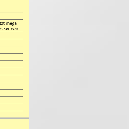
etzt mega
 lecker war