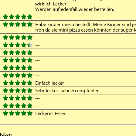
wirklich Lecker.
Werden aufjedenfall wieder bestellen.
4
---
4
Habe kinder menü bestellt. Meine Kinder sind j
froh da sie mini pizza essen könnten der super
4
---
3
---
3
---
3
---
3
---
3
---
3
Einfach lecker
3
Sehr lecker. sehr zu empfehlen
3
---
3
---
3
Leckeres Essen
biet: