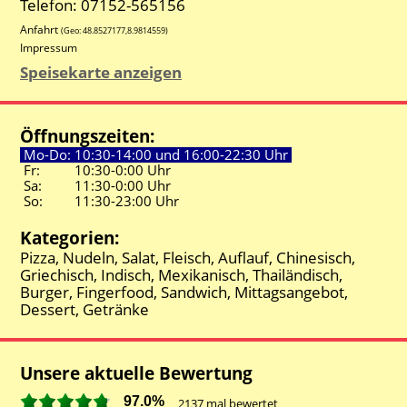
Telefon: 07152-565156
Anfahrt
(Geo:
48.8527177
,
8.9814559
)
Impressum
Speisekarte anzeigen
Öffnungszeiten:
Mo-Do:
10:30-
14:00 und
16:00-
22:30 Uhr
Fr:
10:30-
0:00 Uhr
Sa:
11:30-
0:00 Uhr
So:
11:30-
23:00 Uhr
Kategorien:
Pizza, Nudeln, Salat, Fleisch, Auflauf, Chinesisch,
Griechisch, Indisch, Mexikanisch, Thailändisch,
Burger, Fingerfood, Sandwich, Mittagsangebot,
Dessert, Getränke
Unsere aktuelle Bewertung
97.0%
2137
mal bewertet