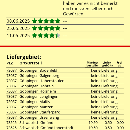
haben wir es nicht bemerkt
und mussren selber nach
Gewürzen.
08.06.2025
---
25.05.2025
---
11.05.2025
---
Liefergebiet:
PLZ
Ort/Ortsteil
Mindest-
Liefer-
Frei
bestellw.
gebühr
ab
73037
Göppingen Bodenfeld
keine Lieferung
73037
Göppingen Galgenberg
keine Lieferung
73037
Göppingen Hohenstaufen
keine Lieferung
73037
Göppingen Hohrein
keine Lieferung
73037
Göppingen Holzheim
keine Lieferung
73037
Göppingen Lenglingen
keine Lieferung
73037
Göppingen Maitis
keine Lieferung
73037
Göppingen Manzen
keine Lieferung
73037
Göppingen Stauferpark
keine Lieferung
73037
Göppingen Ursenwang
keine Lieferung
73525
Schwäbisch Gmünd
19.50
0.50
0.00
73525
Schwäbisch Gmünd Innenstadt
19.50
0.50
0.00