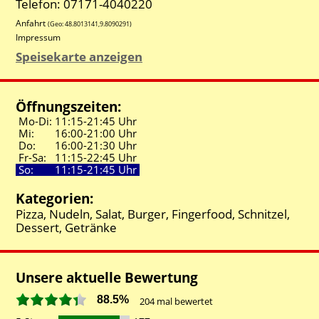
Telefon: 07171-4040220
Anfahrt
(Geo:
48.8013141
,
9.8090291
)
Impressum
Speisekarte anzeigen
Öffnungszeiten:
Mo-Di:
11:15-
21:45 Uhr
Mi:
16:00-
21:00 Uhr
Do:
16:00-
21:30 Uhr
Fr-Sa:
11:15-
22:45 Uhr
So:
11:15-
21:45 Uhr
Kategorien:
Pizza, Nudeln, Salat, Burger, Fingerfood, Schnitzel,
Dessert, Getränke
Unsere aktuelle Bewertung
88.5%
204
mal bewertet