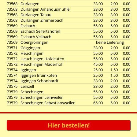
73568
Durlangen
33.00
2.00
0.00
73568
Durlangen Amandusmühle
33.00
3.00
0.00
73568
Durlangen Tanau
33.00
3.00
0.00
73568
Durlangen Zimmerbach
33.00
3.00
0.00
73569
Eschach
55.00
5.00
0.00
73569
Eschach Seifertshofen
55.00
5.00
0.00
73569
Eschach Vellbach
55.00
5.00
0.00
73569
Obergröningen
keine Lieferung
73571
Göggingen
33.00
2.00
0.00
73572
Heuchlingen
55.00
5.00
0.00
73572
Heuchlingen Holzleuten
55.00
5.00
0.00
73572
Heuchlingen Mäderhof
45.00
5.00
0.00
73574
Iggingen
25.00
1.50
0.00
73574
Iggingen Brainkofen
25.00
1.50
0.00
73574
Iggingen Schönhardt
33.00
2.00
0.00
73575
Leinzell
33.00
2.00
0.00
73579
Schechingen
55.00
5.00
0.00
73579
Schechingen Leinweiler
55.00
5.00
0.00
73579
Schechingen Sebastiansweiler
65.00
5.00
0.00