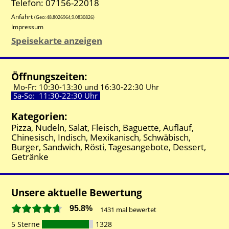
Telefon: 07156-22018
Anfahrt
(Geo:
48.8026964
,
9.0830826
)
Impressum
Speisekarte anzeigen
Öffnungszeiten:
Mo-Fr:
10:30-
13:30 und
16:30-
22:30 Uhr
Sa-So:
11:30-
22:30 Uhr
Kategorien:
Pizza, Nudeln, Salat, Fleisch, Baguette, Auflauf,
Chinesisch, Indisch, Mexikanisch, Schwäbisch,
Burger, Sandwich, Rösti, Tagesangebote, Dessert,
Getränke
Unsere aktuelle Bewertung
95.8%
1431
mal bewertet
5 Sterne
1328