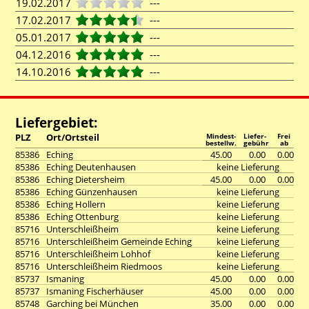
19.02.2017
---
17.02.2017
---
05.01.2017
---
04.12.2016
---
14.10.2016
---
Liefergebiet:
PLZ
Ort/Ortsteil
Mindest-
Liefer-
Frei
bestellw.
gebühr
ab
85386
Eching
45.00
0.00
0.00
85386
Eching Deutenhausen
keine Lieferung
85386
Eching Dietersheim
45.00
0.00
0.00
85386
Eching Günzenhausen
keine Lieferung
85386
Eching Hollern
keine Lieferung
85386
Eching Ottenburg
keine Lieferung
85716
Unterschleißheim
keine Lieferung
85716
Unterschleißheim Gemeinde Eching
keine Lieferung
85716
Unterschleißheim Lohhof
keine Lieferung
85716
Unterschleißheim Riedmoos
keine Lieferung
85737
Ismaning
45.00
0.00
0.00
85737
Ismaning Fischerhäuser
45.00
0.00
0.00
85748
Garching bei München
35.00
0.00
0.00