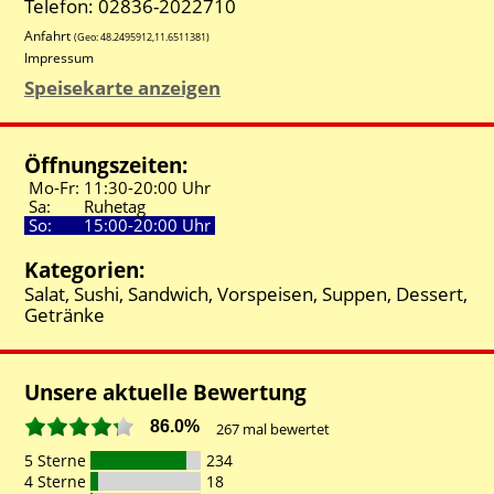
Telefon: 02836-2022710
Anfahrt
(Geo:
48.2495912
,
11.6511381
)
Impressum
Speisekarte anzeigen
Öffnungszeiten:
Mo-Fr:
11:30-
20:00 Uhr
Sa:
Ruhetag
So:
15:00-
20:00 Uhr
Kategorien:
Salat, Sushi, Sandwich, Vorspeisen, Suppen, Dessert,
Getränke
Unsere aktuelle Bewertung
86.0%
267
mal bewertet
5 Sterne
234
4 Sterne
18