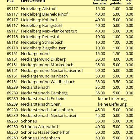
PLZ
Ort/Ortsteil
Mindest-
Liefer-
Frei
bestellw.
gebühr
ab
69117
Heidelberg Altstadt
15.00
1.00
0.00
69117
Heidelberg Bierhelderhof
40.00
5.00
0.00
69117
Heidelberg Kohlhof
40.00
5.00
0.00
69117
Heidelberg Königstuhl
40.00
5.00
0.00
69117
Heidelberg Max-Plank-Institut
40.00
5.00
0.00
69118
Heidelberg Peterstal
10.00
1.00
0.00
69118
Heidelberg Schlierbach
10.00
1.00
0.00
69118
Heidelberg Ziegelhausen
10.00
1.00
0.00
69151
Neckargemünd
15.00
1.50
0.00
69151
Neckargemünd Dilsberg
35.00
4.00
0.00
69151
Neckargemünd Mückenloch
35.00
5.00
0.00
69151
Neckargemünd Neckarhäuserhof
50.00
5.00
0.00
69151
Neckargemünd Rainbach
50.00
5.00
0.00
69151
Neckargemünd Waldhilsbach
35.00
3.50
0.00
69239
Neckarsteinach
35.00
5.00
0.00
69239
Neckarsteinach Darsberg
35.00
5.00
0.00
69239
Neckarsteinach Ersheim
keine Lieferung
69239
Neckarsteinach Grein
keine Lieferung
69239
Neckarsteinach Lanzenbach
45.00
5.00
0.00
69239
Neckarsteinach Neckarhausen
45.00
5.00
0.00
69250
Schönau
35.00
5.00
0.00
69250
Schönau Altneudorf
40.00
5.00
0.00
69250
Schönau Hasselbacherhof
50.00
5.00
0.00
69250
Schönau Lindenbach
50.00
5.00
0.00