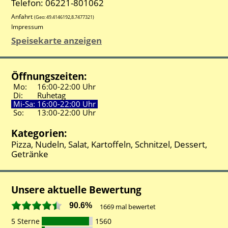
Telefon: 06221-801062
Anfahrt
(Geo:
49.4146192
,
8.7477321
)
Impressum
Speisekarte anzeigen
Öffnungszeiten:
Mo:
16:00-
22:00 Uhr
Di:
Ruhetag
Mi-Sa:
16:00-
22:00 Uhr
So:
13:00-
22:00 Uhr
Kategorien:
Pizza, Nudeln, Salat, Kartoffeln, Schnitzel, Dessert,
Getränke
Unsere aktuelle Bewertung
90.6%
1669
mal bewertet
5 Sterne
1560