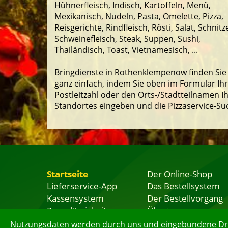
Hühnerfleisch, Indisch, Kartoffeln, Menü,
Mexikanisch, Nudeln, Pasta, Omelette, Pizza,
Reisgerichte, Rindfleisch, Rösti, Salat, Schnitze
Schweinefleisch, Steak, Suppen, Sushi,
Thailändisch, Toast, Vietnamesisch, ...
Bringdienste in Rothenklempenow finden Sie
ganz einfach, indem Sie oben im Formular Ih
Postleitzahl oder den Orts-/Stadtteilnamen I
Standortes eingeben und die Pizzaservice-Su
Startseite
Der Online-Shop
Lieferservice-App
Das Bestellsystem
Kassensystem
Der Bestellvorgang
Zuverlässigkeit
Übertragung
Sicherheit
Testshop
Nutzungsdaten werden durch uns und eingebundene Dritt