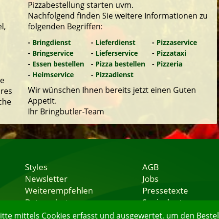
Pizzabestellung starten uvm.
Nachfolgend finden Sie weitere Informationen zu
l,
folgenden Begriffen:
-
Bringdienst
-
Lieferdienst
-
Pizzaservice
-
Bringservice
-
Lieferservice
-
Pizzataxi
-
Essen bestellen
-
Pizza bestellen
-
Pizzeria
-
Heimservice
-
Pizzadienst
re
Wir wünschen Ihnen bereits jetzt einen Guten
hres
Appetit.
che
Ihr Bringbutler-Team
Styles
AGB
Newsletter
Jobs
Weiterempfehlen
Pressetexte
Datenschutz
Speisekarten
Nutzungsbedingungen
Lieferservice
e mittels Cookies erfasst und ausgewertet, um den Bestell