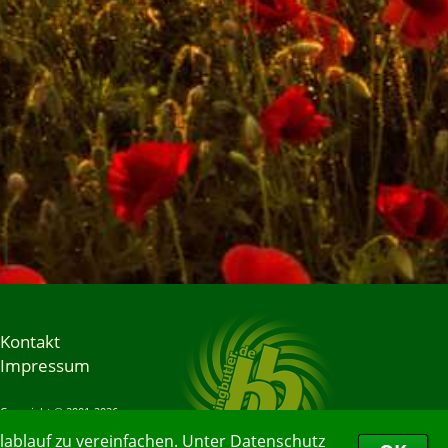
Kontakt
Impressum
Copyright © 2001-2026
Bringbutler® GmbH
ablauf zu vereinfachen. Unter
Datenschutz
07.08.2026 09:48:44