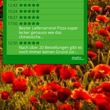
12:43
10:24
18:27
17:50
Bester Lieferservice! Pizza super
lecker genauso wie das
chinesische...
12:50
Nach über 20 Bestellungen gibt es
noch immer keinen Grund zur...
mehr..