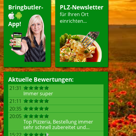
Bringbutler-
PLZ-Newsletter
für Ihren Ort
einrichten...
App!
Aktuelle Bewertungen:
21:31
Immer super
21:11
20:35
20:05
Top Pizzeria, Bestellung immer
sehr schnell zubereitet und...
15:22