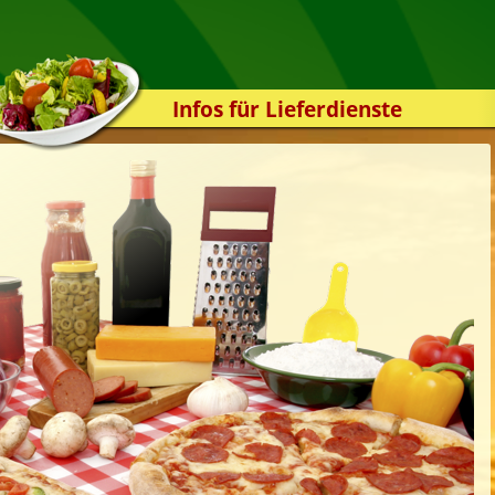
Infos für Lieferdienste
Kassensystem
Zuverlässigkeit
Sicherheit
Der Online-Shop
Das Bestellsystem
Der Bestellvorgang
Übertragung
Testshop
Styles
Kontakt