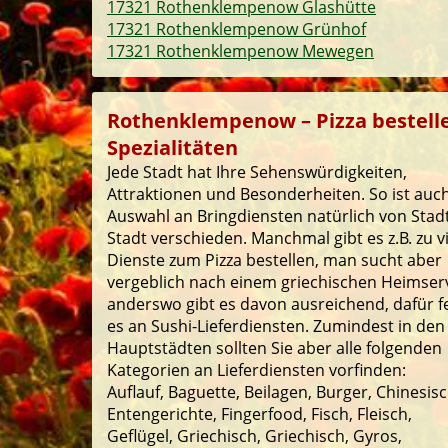
17321 Rothenklempenow Glashütte
17321 Rothenklempenow Grünhof
17321 Rothenklempenow Mewegen
Rothenklempenow – Pizza bestelle
Spezialitäten
Jede Stadt hat Ihre Sehenswürdigkeiten,
Attraktionen und Besonderheiten. So ist auch
Auswahl an Bringdiensten natürlich von Stad
Stadt verschieden. Manchmal gibt es z.B. zu v
Dienste zum Pizza bestellen, man sucht aber
vergeblich nach einem griechischen Heimserv
anderswo gibt es davon ausreichend, dafür f
es an Sushi-Lieferdiensten. Zumindest in den
Hauptstädten sollten Sie aber alle folgenden
Kategorien an Lieferdiensten vorfinden:
Auflauf, Baguette, Beilagen, Burger, Chinesisc
Entengerichte, Fingerfood, Fisch, Fleisch,
Geflügel, Griechisch, Griechisch, Gyros,