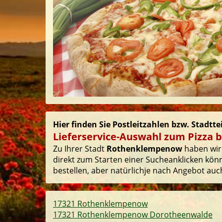
Hier finden Sie Postleitzahlen bzw. Stadt
Lieferservice-Auswahl zum Pizza 
Zu Ihrer Stadt
Rothenklempenow
haben wir 
direkt zum Starten einer Sucheanklicken könn
bestellen, aber natürlichje nach Angebot auch
17321 Rothenklempenow
17321 Rothenklempenow Dorotheenwalde