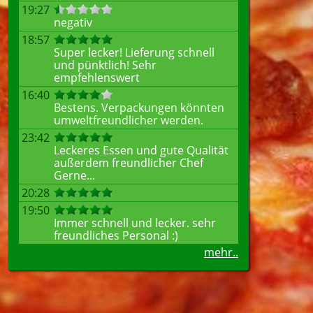
19:27
negativ
18:57
Super lecker! Lieferung schnell
und pünktlich! Sehr
empfehlenswert
16:40
Bestens. Verpackungen könnten
umweltfreundlicher werden.
23:42
Leckeres Essen und gute Qualität
außerdem freundlicher Chef
Gerne...
20:28
19:50
Immer schnell und lecker. sehr
freundliches Personal :)
mehr..