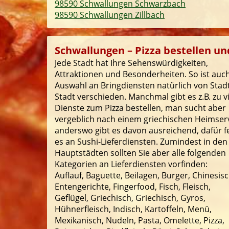
98590 Schwallungen Schwarzbach
98590 Schwallungen Zillbach
Schwallungen – Pizza bestellen und
Jede Stadt hat Ihre Sehenswürdigkeiten,
Attraktionen und Besonderheiten. So ist auch
Auswahl an Bringdiensten natürlich von Stad
Stadt verschieden. Manchmal gibt es z.B. zu v
Dienste zum Pizza bestellen, man sucht aber
vergeblich nach einem griechischen Heimserv
anderswo gibt es davon ausreichend, dafür f
es an Sushi-Lieferdiensten. Zumindest in den
Hauptstädten sollten Sie aber alle folgenden
Kategorien an Lieferdiensten vorfinden:
Auflauf, Baguette, Beilagen, Burger, Chinesisc
Entengerichte, Fingerfood, Fisch, Fleisch,
Geflügel, Griechisch, Griechisch, Gyros,
Hühnerfleisch, Indisch, Kartoffeln, Menü,
Mexikanisch, Nudeln, Pasta, Omelette, Pizza,