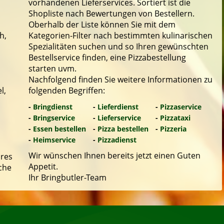
vorhandenen Lieferservices. Sortiert ist die
Shopliste nach Bewertungen von Bestellern.
Oberhalb der Liste können Sie mit dem
h,
Kategorien-Filter nach bestimmten kulinarischen
Spezialitäten suchen und so Ihren gewünschten
Bestellservice finden, eine Pizzabestellung
starten uvm.
Nachfolgend finden Sie weitere Informationen zu
l,
folgenden Begriffen:
-
Bringdienst
-
Lieferdienst
-
Pizzaservice
-
Bringservice
-
Lieferservice
-
Pizzataxi
-
Essen bestellen
-
Pizza bestellen
-
Pizzeria
-
Heimservice
-
Pizzadienst
Wir wünschen Ihnen bereits jetzt einen Guten
hres
Appetit.
che
Ihr Bringbutler-Team