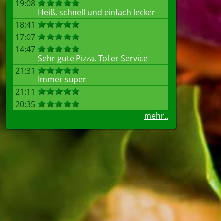
19:08
Heiß, schnell und einfach lecker
18:41
17:07
14:47
Sehr gute Pizza. Toller Service
21:31
Immer super
21:11
20:35
mehr..