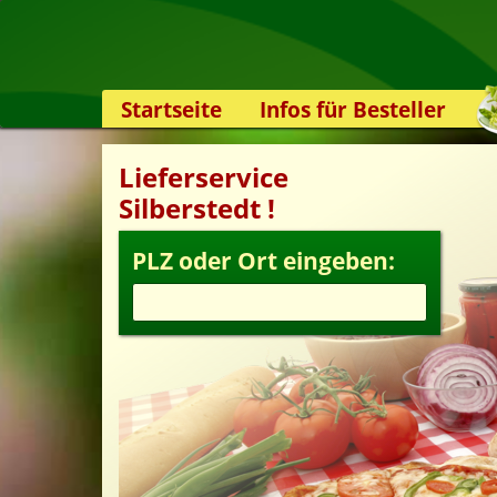
Startseite
Infos für Besteller
Lieferservice-App
Lieferservice
Weiterempfehlen
Silberstedt !
Newsletter
Sicherheit
PLZ oder Ort eingeben:
Kontakt