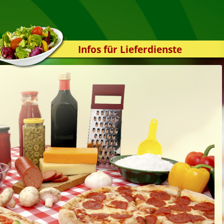
Infos für Lieferdienste
Kassensystem
Zuverlässigkeit
Sicherheit
Der Online-Shop
Das Bestellsystem
Der Bestellvorgang
Übertragung
Testshop
Styles
Kontakt