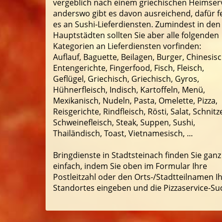
vergeblich nach einem griechischen Heimserv
anderswo gibt es davon ausreichend, dafür f
es an Sushi-Lieferdiensten. Zumindest in den
Hauptstädten sollten Sie aber alle folgenden
Kategorien an Lieferdiensten vorfinden:
Auflauf, Baguette, Beilagen, Burger, Chinesisc
Entengerichte, Fingerfood, Fisch, Fleisch,
Geflügel, Griechisch, Griechisch, Gyros,
Hühnerfleisch, Indisch, Kartoffeln, Menü,
Mexikanisch, Nudeln, Pasta, Omelette, Pizza,
Reisgerichte, Rindfleisch, Rösti, Salat, Schnitze
Schweinefleisch, Steak, Suppen, Sushi,
Thailändisch, Toast, Vietnamesisch, ...
Bringdienste in Stadtsteinach finden Sie ganz
einfach, indem Sie oben im Formular Ihre
Postleitzahl oder den Orts-/Stadtteilnamen I
Standortes eingeben und die Pizzaservice-Su