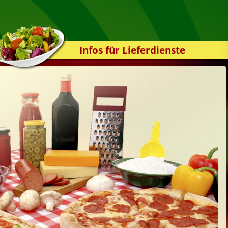
Infos für Lieferdienste
Kassensystem
Zuverlässigkeit
Sicherheit
Der Online-Shop
Das Bestellsystem
Der Bestellvorgang
Übertragung
Testshop
Styles
Kontakt