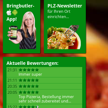
Bringbutler-
PLZ-Newsletter
für Ihren Ort
einrichten...
App!
Aktuelle Bewertungen:
21:31
Immer super
21:11
20:35
20:05
Top Pizzeria, Bestellung immer
sehr schnell zubereitet und...
15:22