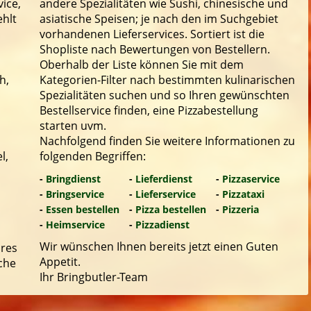
ice,
andere Spezialitäten wie Sushi, chinesische und
ehlt
asiatische Speisen; je nach den im Suchgebiet
vorhandenen Lieferservices. Sortiert ist die
Shopliste nach Bewertungen von Bestellern.
Oberhalb der Liste können Sie mit dem
h,
Kategorien-Filter nach bestimmten kulinarischen
Spezialitäten suchen und so Ihren gewünschten
Bestellservice finden, eine Pizzabestellung
starten uvm.
Nachfolgend finden Sie weitere Informationen zu
l,
folgenden Begriffen:
-
Bringdienst
-
Lieferdienst
-
Pizzaservice
-
Bringservice
-
Lieferservice
-
Pizzataxi
-
Essen bestellen
-
Pizza bestellen
-
Pizzeria
-
Heimservice
-
Pizzadienst
Wir wünschen Ihnen bereits jetzt einen Guten
hres
Appetit.
che
Ihr Bringbutler-Team