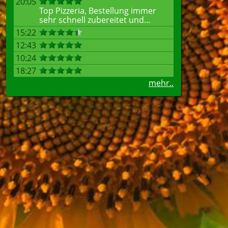
20:05
Top Pizzeria, Bestellung immer
sehr schnell zubereitet und...
15:22
12:43
10:24
18:27
mehr..