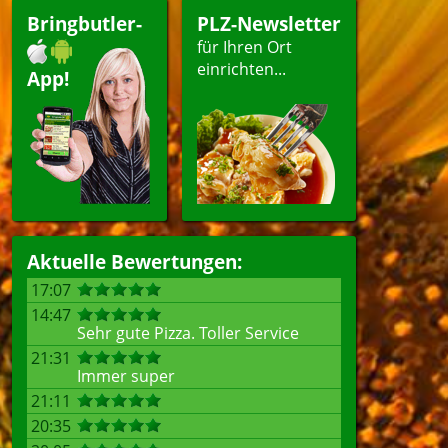
Bringbutler-
PLZ-Newsletter
für Ihren Ort
einrichten...
App!
Aktuelle Bewertungen:
17:07
14:47
Sehr gute Pizza. Toller Service
21:31
Immer super
21:11
20:35