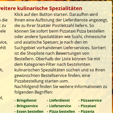
weitere kulinarische Spezialitäten
Klick auf den Button starten. Daraufhin wird
 die
Ihnen eine Auflistung der Lieferdienste angezeigt,
t zu
die zu Ihrer Staitzer Postleitzahl liefern. So
iele
können Sie sofort beim Pizzataxi Pizza bestellen
oder andere Spezialitäten wie Sushi, chinesische
ice,
und asiatische Speisen; je nach den im
ehlt
Suchgebiet vorhandenen Lieferservices. Sortiert
ist die Shopliste nach Bewertungen von
Bestellern. Oberhalb der Liste können Sie mit
dem Kategorien-Filter nach bestimmten
h,
kulinarischen Spezialitäten suchen und so Ihren
gewünschten Bestellservice finden, eine
Pizzabestellung starten uvm.
Nachfolgend finden Sie weitere Informationen zu
folgenden Begriffen:
l,
-
Bringdienst
-
Lieferdienst
-
Pizzaservice
-
Bringservice
-
Lieferservice
-
Pizzataxi
-
Essen bestellen
-
Pizza bestellen
-
Pizzeria