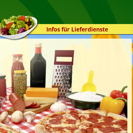
Infos für Lieferdienste
Kassensystem
Zuverlässigkeit
Sicherheit
Der Online-Shop
Das Bestellsystem
Der Bestellvorgang
Übertragung
Testshop
Styles
Kontakt