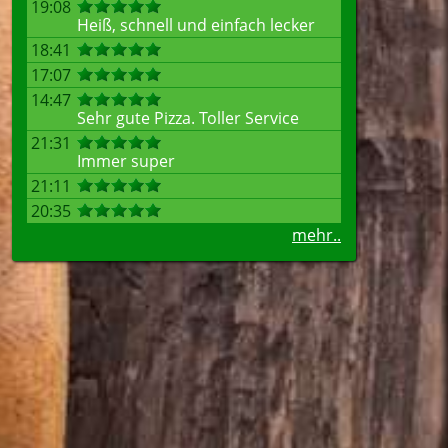
19:08
Heiß, schnell und einfach lecker
18:41
17:07
14:47
Sehr gute Pizza. Toller Service
21:31
Immer super
21:11
20:35
mehr..