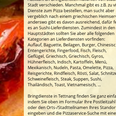
Stadt verschieden. Manchmal gibt es z.B. zu v
Dienste zum Pizza bestellen, man sucht aber
vergeblich nach einem griechischen Heimserv
anderswo gibt es davon ausreichend, dafür f
es an Sushi-Lieferdiensten. Zumindest in den
Hauptstädten sollten Sie aber alle folgenden
Kategorien an Lieferdiensten vorfinden:
Auflauf, Baguette, Beilagen, Burger, Chinesisc
Entengerichte, Fingerfood, Fisch, Fleisch,
Geflügel, Griechisch, Griechisch, Gyros,
Hühnerfleisch, Indisch, Kartoffeln, Menü,
Mexikanisch, Nudeln, Pasta, Omelette, Pizza,
Reisgerichte, Rindfleisch, Rösti, Salat, Schnitze
Schweinefleisch, Steak, Suppen, Sushi,
Thailändisch, Toast, Vietnamesisch, ...
Bringdienste in Tettnang finden Sie ganz einf
indem Sie oben im Formular Ihre Postleitzahl
oder den Orts-/Stadtteilnamen Ihres Standor
eingeben und die Pizzaservice-Suche mit ein