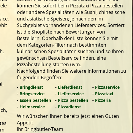
iele
können Sie sofort beim Pizzataxi Pizza bestellen
oder andere Spezialitäten wie Sushi, chinesische
ice,
und asiatische Speisen; je nach den im
ehlt
Suchgebiet vorhandenen Lieferservices. Sortiert
ist die Shopliste nach Bewertungen von
Bestellern. Oberhalb der Liste können Sie mit
dem Kategorien-Filter nach bestimmten
h,
kulinarischen Spezialitäten suchen und so Ihren
gewünschten Bestellservice finden, eine
Pizzabestellung starten uvm.
Nachfolgend finden Sie weitere Informationen zu
folgenden Begriffen:
l,
-
Bringdienst
-
Lieferdienst
-
Pizzaservice
-
Bringservice
-
Lieferservice
-
Pizzataxi
-
Essen bestellen
-
Pizza bestellen
-
Pizzeria
-
Heimservice
-
Pizzadienst
ach,
Wir wünschen Ihnen bereits jetzt einen Guten
Appetit.
tes
Ihr Bringbutler-Team
em