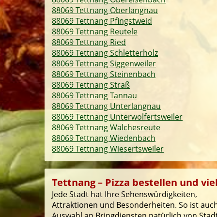
88069 Tettnang Oberlangnau
88069 Tettnang Pfingstweid
88069 Tettnang Reutele
88069 Tettnang Ried
88069 Tettnang Schletterholz
88069 Tettnang Siggenweiler
88069 Tettnang Steinenbach
88069 Tettnang Straß
88069 Tettnang Tannau
88069 Tettnang Unterlangnau
88069 Tettnang Unterwolfertsweiler
88069 Tettnang Walchesreute
88069 Tettnang Wiedenbach
88069 Tettnang Wiesertsweiler
Tettnang – Pizza bestellen und vie
Jede Stadt hat Ihre Sehenswürdigkeiten,
Attraktionen und Besonderheiten. So ist auch
Auswahl an Bringdiensten natürlich von Stad