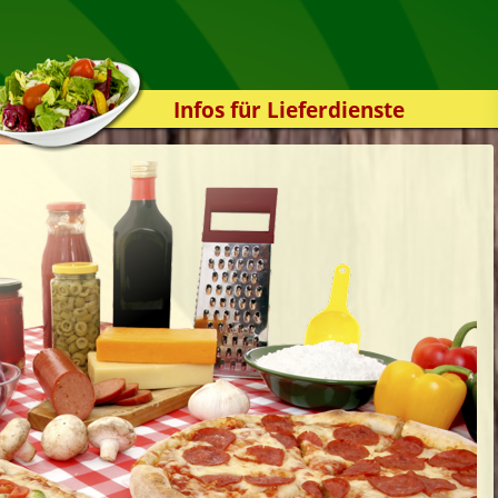
Infos für Lieferdienste
Kassensystem
Zuverlässigkeit
Sicherheit
Der Online-Shop
Das Bestellsystem
Der Bestellvorgang
Übertragung
Testshop
Styles
Kontakt