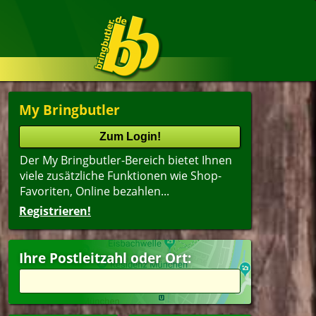
My Bringbutler
Der My Bringbutler-Bereich bietet Ihnen
viele zusätzliche Funktionen wie Shop-
Favoriten, Online bezahlen...
Registrieren!
Ihre Postleitzahl oder Ort: