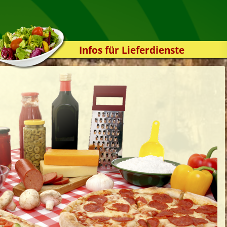
Infos für Lieferdienste
Kassensystem
Zuverlässigkeit
Sicherheit
Der Online-Shop
Das Bestellsystem
Der Bestellvorgang
Übertragung
Testshop
Styles
Kontakt