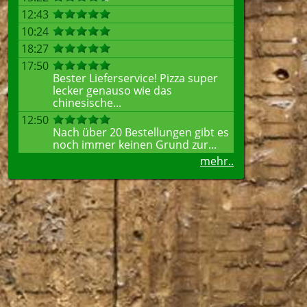
12:43
10:24
18:27
17:50
Bester Lieferservice! Pizza super
lecker genauso wie das
chinesische...
12:50
Nach über 20 Bestellungen gibt es
noch immer keinen Grund zur...
mehr..