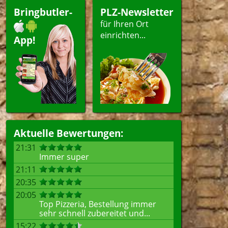
Bringbutler-
PLZ-Newsletter
für Ihren Ort
einrichten...
App!
Aktuelle Bewertungen:
21:31
Immer super
21:11
20:35
20:05
Top Pizzeria, Bestellung immer
sehr schnell zubereitet und...
15:22