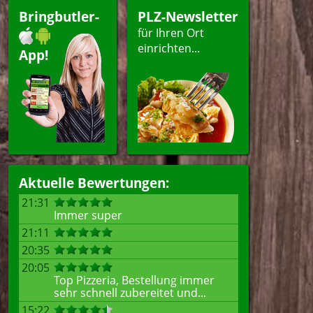
Bringbutler-
PLZ-Newsletter
für Ihren Ort
einrichten...
App!
Aktuelle Bewertungen:
21:31
Immer super
21:11
20:35
20:05
Top Pizzeria, Bestellung immer
sehr schnell zubereitet und...
15:22