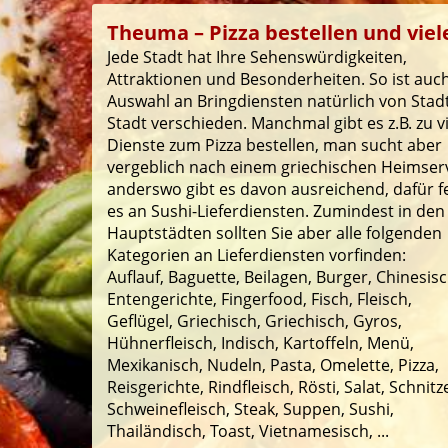
Theuma – Pizza bestellen und viele
Jede Stadt hat Ihre Sehenswürdigkeiten,
Attraktionen und Besonderheiten. So ist auch
Auswahl an Bringdiensten natürlich von Stad
Stadt verschieden. Manchmal gibt es z.B. zu v
Dienste zum Pizza bestellen, man sucht aber
vergeblich nach einem griechischen Heimserv
anderswo gibt es davon ausreichend, dafür f
es an Sushi-Lieferdiensten. Zumindest in den
Hauptstädten sollten Sie aber alle folgenden
Kategorien an Lieferdiensten vorfinden:
Auflauf, Baguette, Beilagen, Burger, Chinesisc
Entengerichte, Fingerfood, Fisch, Fleisch,
Geflügel, Griechisch, Griechisch, Gyros,
Hühnerfleisch, Indisch, Kartoffeln, Menü,
Mexikanisch, Nudeln, Pasta, Omelette, Pizza,
Reisgerichte, Rindfleisch, Rösti, Salat, Schnitze
Schweinefleisch, Steak, Suppen, Sushi,
Thailändisch, Toast, Vietnamesisch, ...