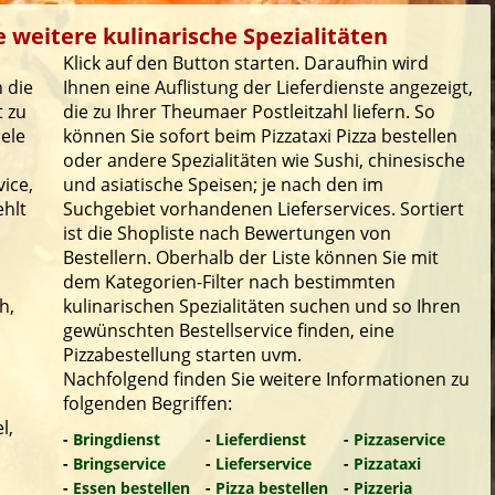
 weitere kulinarische Spezialitäten
Klick auf den Button starten. Daraufhin wird
 die
Ihnen eine Auflistung der Lieferdienste angezeigt,
t zu
die zu Ihrer Theumaer Postleitzahl liefern. So
iele
können Sie sofort beim Pizzataxi Pizza bestellen
oder andere Spezialitäten wie Sushi, chinesische
ice,
und asiatische Speisen; je nach den im
ehlt
Suchgebiet vorhandenen Lieferservices. Sortiert
ist die Shopliste nach Bewertungen von
Bestellern. Oberhalb der Liste können Sie mit
dem Kategorien-Filter nach bestimmten
h,
kulinarischen Spezialitäten suchen und so Ihren
gewünschten Bestellservice finden, eine
Pizzabestellung starten uvm.
Nachfolgend finden Sie weitere Informationen zu
folgenden Begriffen:
l,
-
Bringdienst
-
Lieferdienst
-
Pizzaservice
-
Bringservice
-
Lieferservice
-
Pizzataxi
-
Essen bestellen
-
Pizza bestellen
-
Pizzeria