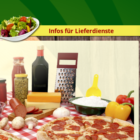
Infos für Lieferdienste
Kassensystem
Zuverlässigkeit
Sicherheit
Der Online-Shop
Das Bestellsystem
Der Bestellvorgang
Übertragung
Testshop
Styles
Kontakt