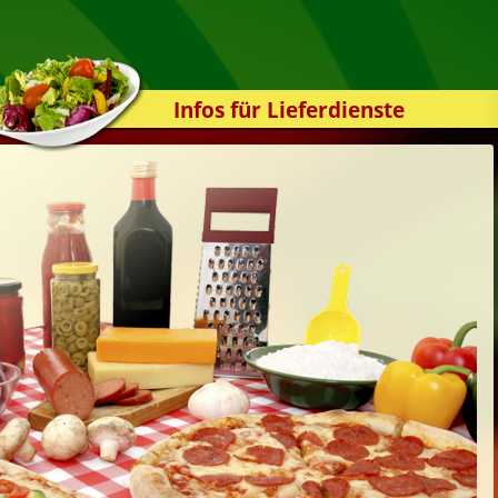
Infos für Lieferdienste
Kassensystem
Zuverlässigkeit
Sicherheit
Der Online-Shop
Das Bestellsystem
Der Bestellvorgang
Übertragung
Testshop
Styles
Kontakt