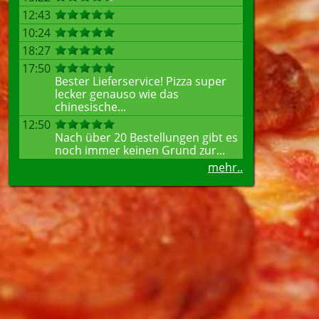
12:43
10:24
18:27
17:50
Bester Lieferservice! Pizza super
lecker genauso wie das
chinesische...
12:50
Nach über 20 Bestellungen gibt es
noch immer keinen Grund zur...
mehr..