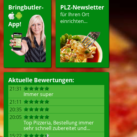
Bringbutler-
PLZ-Newsletter
für Ihren Ort
einrichten...
App!
Aktuelle Bewertungen:
21:31
Immer super
21:11
20:35
20:05
Top Pizzeria, Bestellung immer
sehr schnell zubereitet und...
15:22