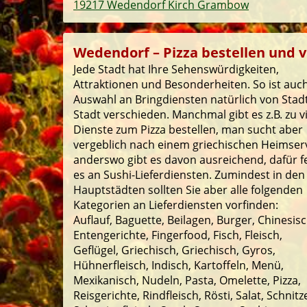
19217 Wedendorf Kirch Grambow
Wedendorf – Pizza bestellen und vi
Jede Stadt hat Ihre Sehenswürdigkeiten,
Attraktionen und Besonderheiten. So ist auch
Auswahl an Bringdiensten natürlich von Stad
Stadt verschieden. Manchmal gibt es z.B. zu v
Dienste zum Pizza bestellen, man sucht aber
vergeblich nach einem griechischen Heimserv
anderswo gibt es davon ausreichend, dafür f
es an Sushi-Lieferdiensten. Zumindest in den
Hauptstädten sollten Sie aber alle folgenden
Kategorien an Lieferdiensten vorfinden:
Auflauf, Baguette, Beilagen, Burger, Chinesisc
Entengerichte, Fingerfood, Fisch, Fleisch,
Geflügel, Griechisch, Griechisch, Gyros,
Hühnerfleisch, Indisch, Kartoffeln, Menü,
Mexikanisch, Nudeln, Pasta, Omelette, Pizza,
Reisgerichte, Rindfleisch, Rösti, Salat, Schnitze