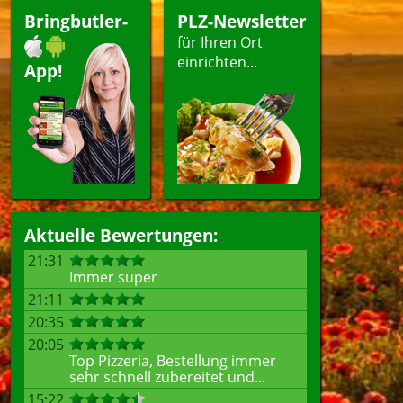
Bringbutler-
PLZ-Newsletter
für Ihren Ort
einrichten...
App!
Aktuelle Bewertungen:
21:31
Immer super
21:11
20:35
20:05
Top Pizzeria, Bestellung immer
sehr schnell zubereitet und...
15:22