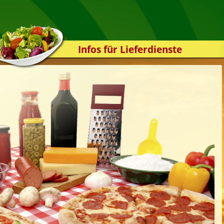
Infos für Lieferdienste
Kassensystem
Zuverlässigkeit
Sicherheit
Der Online-Shop
Das Bestellsystem
Der Bestellvorgang
Übertragung
Testshop
Styles
Kontakt