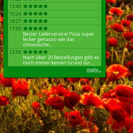
12:43
10:24
18:27
17:50
Bester Lieferservice! Pizza super
lecker genauso wie das
chinesische...
12:50
Nach über 20 Bestellungen gibt es
noch immer keinen Grund zur...
mehr..