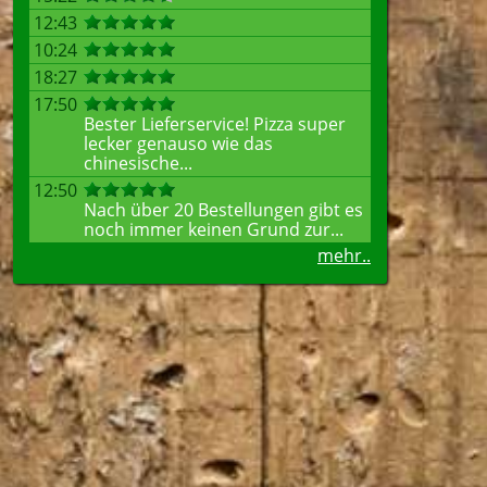
12:43
10:24
18:27
17:50
Bester Lieferservice! Pizza super
lecker genauso wie das
chinesische...
12:50
Nach über 20 Bestellungen gibt es
noch immer keinen Grund zur...
mehr..