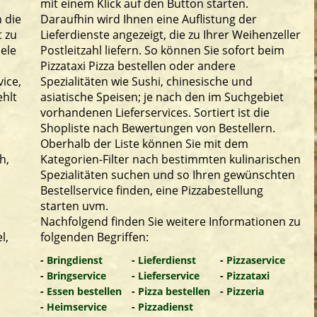
mit einem Klick auf den Button starten.
 die
Daraufhin wird Ihnen eine Auflistung der
t zu
Lieferdienste angezeigt, die zu Ihrer Weihenzeller
iele
Postleitzahl liefern. So können Sie sofort beim
Pizzataxi Pizza bestellen oder andere
ice,
Spezialitäten wie Sushi, chinesische und
ehlt
asiatische Speisen; je nach den im Suchgebiet
vorhandenen Lieferservices. Sortiert ist die
Shopliste nach Bewertungen von Bestellern.
Oberhalb der Liste können Sie mit dem
h,
Kategorien-Filter nach bestimmten kulinarischen
Spezialitäten suchen und so Ihren gewünschten
Bestellservice finden, eine Pizzabestellung
starten uvm.
Nachfolgend finden Sie weitere Informationen zu
l,
folgenden Begriffen:
-
Bringdienst
-
Lieferdienst
-
Pizzaservice
-
Bringservice
-
Lieferservice
-
Pizzataxi
-
Essen bestellen
-
Pizza bestellen
-
Pizzeria
-
Heimservice
-
Pizzadienst