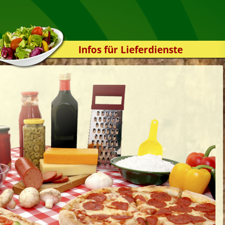
Infos für Lieferdienste
Kassensystem
Zuverlässigkeit
Sicherheit
Der Online-Shop
Das Bestellsystem
Der Bestellvorgang
Übertragung
Testshop
Styles
Kontakt