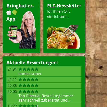
Bringbutler-
PLZ-Newsletter
für Ihren Ort
einrichten...
App!
Aktuelle Bewertungen:
21:31
Immer super
21:11
20:35
20:05
Top Pizzeria, Bestellung immer
sehr schnell zubereitet und...
15:22