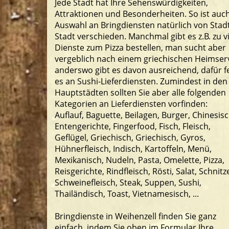
Jede Stadt hat Ihre Sehenswürdigkeiten,
Attraktionen und Besonderheiten. So ist auch
Auswahl an Bringdiensten natürlich von Stad
Stadt verschieden. Manchmal gibt es z.B. zu v
Dienste zum Pizza bestellen, man sucht aber
vergeblich nach einem griechischen Heimserv
anderswo gibt es davon ausreichend, dafür f
es an Sushi-Lieferdiensten. Zumindest in den
Hauptstädten sollten Sie aber alle folgenden
Kategorien an Lieferdiensten vorfinden:
Auflauf, Baguette, Beilagen, Burger, Chinesisc
Entengerichte, Fingerfood, Fisch, Fleisch,
Geflügel, Griechisch, Griechisch, Gyros,
Hühnerfleisch, Indisch, Kartoffeln, Menü,
Mexikanisch, Nudeln, Pasta, Omelette, Pizza,
Reisgerichte, Rindfleisch, Rösti, Salat, Schnitze
Schweinefleisch, Steak, Suppen, Sushi,
Thailändisch, Toast, Vietnamesisch, ...
Bringdienste in Weihenzell finden Sie ganz
einfach, indem Sie oben im Formular Ihre