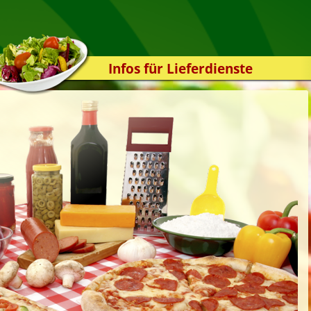
Infos für Lieferdienste
Kassensystem
Zuverlässigkeit
Sicherheit
Der Online-Shop
Das Bestellsystem
Der Bestellvorgang
Übertragung
Testshop
Styles
Kontakt