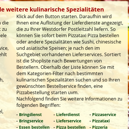
le weitere kulinarische Spezialitäten
Klick auf den Button starten. Daraufhin wird
 die
Ihnen eine Auflistung der Lieferdienste angezeigt,
t zu
die zu Ihrer Westdorfer Postleitzahl liefern. So
iele
können Sie sofort beim Pizzataxi Pizza bestellen
oder andere Spezialitäten wie Sushi, chinesische
ice,
und asiatische Speisen; je nach den im
ehlt
Suchgebiet vorhandenen Lieferservices. Sortiert
ist die Shopliste nach Bewertungen von
Bestellern. Oberhalb der Liste können Sie mit
dem Kategorien-Filter nach bestimmten
h,
kulinarischen Spezialitäten suchen und so Ihren
gewünschten Bestellservice finden, eine
Pizzabestellung starten uvm.
Nachfolgend finden Sie weitere Informationen zu
folgenden Begriffen:
l,
-
Bringdienst
-
Lieferdienst
-
Pizzaservice
-
Bringservice
-
Lieferservice
-
Pizzataxi
-
Essen bestellen
-
Pizza bestellen
-
Pizzeria