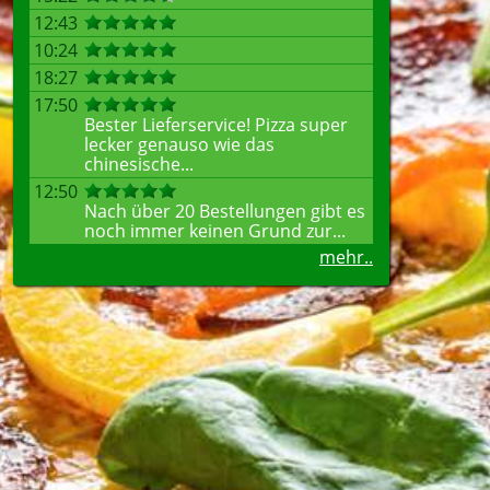
12:43
10:24
18:27
17:50
Bester Lieferservice! Pizza super
lecker genauso wie das
chinesische...
12:50
Nach über 20 Bestellungen gibt es
noch immer keinen Grund zur...
mehr..