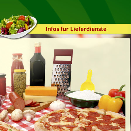
Infos für Lieferdienste
Kassensystem
Zuverlässigkeit
Sicherheit
Der Online-Shop
Das Bestellsystem
Der Bestellvorgang
Übertragung
Testshop
Styles
Kontakt