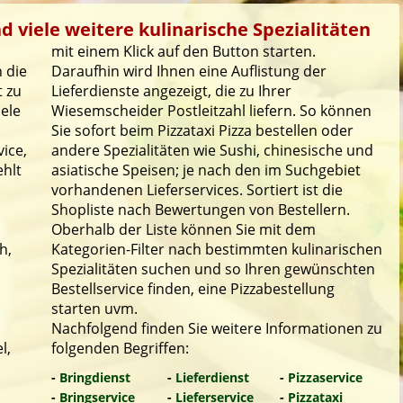
d viele weitere kulinarische Spezialitäten
mit einem Klick auf den Button starten.
 die
Daraufhin wird Ihnen eine Auflistung der
t zu
Lieferdienste angezeigt, die zu Ihrer
iele
Wiesemscheider Postleitzahl liefern. So können
Sie sofort beim Pizzataxi Pizza bestellen oder
ice,
andere Spezialitäten wie Sushi, chinesische und
ehlt
asiatische Speisen; je nach den im Suchgebiet
vorhandenen Lieferservices. Sortiert ist die
Shopliste nach Bewertungen von Bestellern.
Oberhalb der Liste können Sie mit dem
h,
Kategorien-Filter nach bestimmten kulinarischen
Spezialitäten suchen und so Ihren gewünschten
Bestellservice finden, eine Pizzabestellung
starten uvm.
Nachfolgend finden Sie weitere Informationen zu
l,
folgenden Begriffen:
-
Bringdienst
-
Lieferdienst
-
Pizzaservice
-
Bringservice
-
Lieferservice
-
Pizzataxi