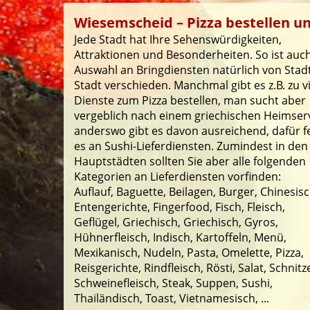
Wiesemscheid – Pizza bestellen un
Jede Stadt hat Ihre Sehenswürdigkeiten,
Attraktionen und Besonderheiten. So ist auch
Auswahl an Bringdiensten natürlich von Stad
Stadt verschieden. Manchmal gibt es z.B. zu v
Dienste zum Pizza bestellen, man sucht aber
vergeblich nach einem griechischen Heimserv
anderswo gibt es davon ausreichend, dafür f
es an Sushi-Lieferdiensten. Zumindest in den
Hauptstädten sollten Sie aber alle folgenden
Kategorien an Lieferdiensten vorfinden:
Auflauf, Baguette, Beilagen, Burger, Chinesisc
Entengerichte, Fingerfood, Fisch, Fleisch,
Geflügel, Griechisch, Griechisch, Gyros,
Hühnerfleisch, Indisch, Kartoffeln, Menü,
Mexikanisch, Nudeln, Pasta, Omelette, Pizza,
Reisgerichte, Rindfleisch, Rösti, Salat, Schnitze
Schweinefleisch, Steak, Suppen, Sushi,
Thailändisch, Toast, Vietnamesisch, ...