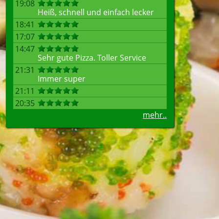
19:08
Heiß, schnell und einfach lecker
18:41
17:07
14:47
Sehr gute Pizza. Toller Service
21:31
Immer super
21:11
20:35
mehr..