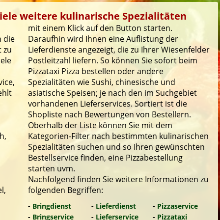
iele weitere kulinarische Spezialitäten
mit einem Klick auf den Button starten.
 die
Daraufhin wird Ihnen eine Auflistung der
t zu
Lieferdienste angezeigt, die zu Ihrer Wiesenfelder
iele
Postleitzahl liefern. So können Sie sofort beim
Pizzataxi Pizza bestellen oder andere
ice,
Spezialitäten wie Sushi, chinesische und
ehlt
asiatische Speisen; je nach den im Suchgebiet
vorhandenen Lieferservices. Sortiert ist die
Shopliste nach Bewertungen von Bestellern.
Oberhalb der Liste können Sie mit dem
h,
Kategorien-Filter nach bestimmten kulinarischen
Spezialitäten suchen und so Ihren gewünschten
Bestellservice finden, eine Pizzabestellung
starten uvm.
Nachfolgend finden Sie weitere Informationen zu
l,
folgenden Begriffen:
-
Bringdienst
-
Lieferdienst
-
Pizzaservice
-
Bringservice
-
Lieferservice
-
Pizzataxi