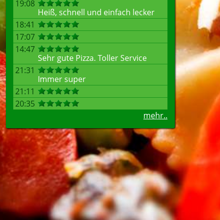
19:08
Heiß, schnell und einfach lecker
18:41
17:07
14:47
Sehr gute Pizza. Toller Service
21:31
Immer super
21:11
20:35
mehr..