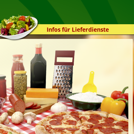
Infos für Lieferdienste
Kassensystem
Zuverlässigkeit
Sicherheit
Der Online-Shop
Das Bestellsystem
Der Bestellvorgang
Übertragung
Testshop
Styles
Kontakt