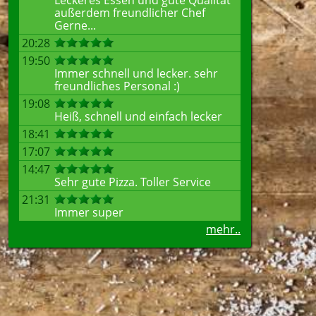
Leckeres Essen und gute Qualität
außerdem freundlicher Chef
Gerne...
20:28
19:50
Immer schnell und lecker. sehr
freundliches Personal :)
19:08
Heiß, schnell und einfach lecker
18:41
17:07
14:47
Sehr gute Pizza. Toller Service
21:31
Immer super
mehr..