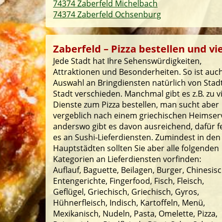
74374 Zaberfeld Michelbach
74374 Zaberfeld Ochsenburg
Zaberfeld – Pizza bestellen und vi
Jede Stadt hat Ihre Sehenswürdigkeiten,
Attraktionen und Besonderheiten. So ist auch
Auswahl an Bringdiensten natürlich von Stad
Stadt verschieden. Manchmal gibt es z.B. zu v
Dienste zum Pizza bestellen, man sucht aber
vergeblich nach einem griechischen Heimserv
anderswo gibt es davon ausreichend, dafür f
es an Sushi-Lieferdiensten. Zumindest in den
Hauptstädten sollten Sie aber alle folgenden
Kategorien an Lieferdiensten vorfinden:
Auflauf, Baguette, Beilagen, Burger, Chinesisc
Entengerichte, Fingerfood, Fisch, Fleisch,
Geflügel, Griechisch, Griechisch, Gyros,
Hühnerfleisch, Indisch, Kartoffeln, Menü,
Mexikanisch, Nudeln, Pasta, Omelette, Pizza,