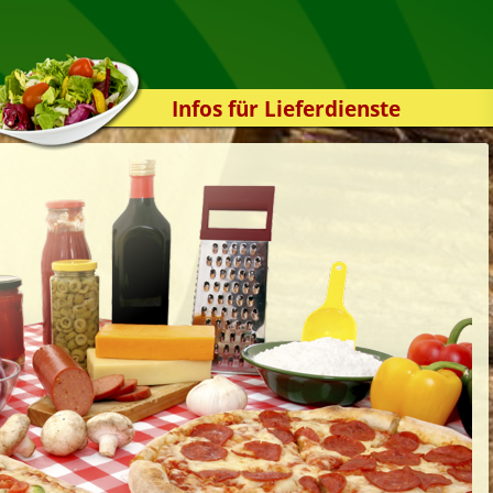
Infos für Lieferdienste
Kassensystem
Zuverlässigkeit
Sicherheit
Der Online-Shop
Das Bestellsystem
Der Bestellvorgang
Übertragung
Testshop
Styles
Kontakt