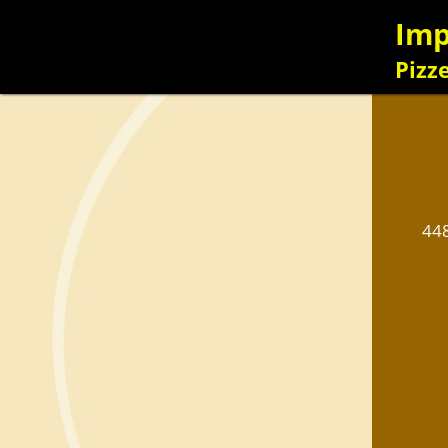
Im
Pizz
44