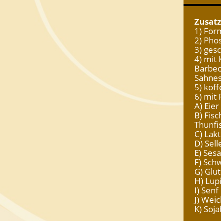
Zusatz
1) For
2) Pho
3) ges
4) mit
Barbec
Sahnes
5) koff
6) mit 
A) Eier
B) Fis
Thunfi
C) Lak
D) Sell
E) Ses
F) Sch
G) Glu
H) Lup
I) Sen
J) Wei
K) Soj