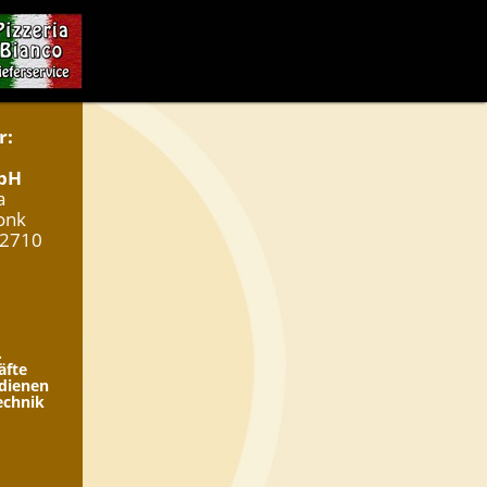
r:
mbH
a
onk
22710
.
äfte
edienen
echnik