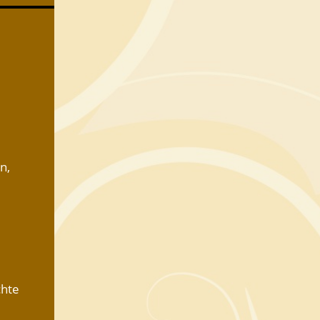
,
n,
chte