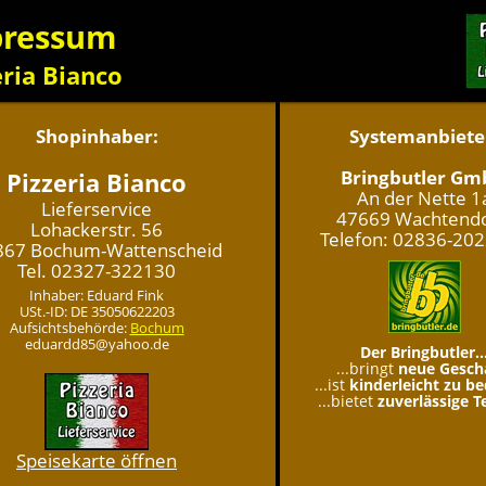
pressum
eria Bianco
Shopinhaber:
Systemanbiete
Bringbutler G
Pizzeria Bianco
An der Nette 1
Lieferservice
47669 Wachtend
Lohackerstr. 56
Telefon: 02836-20
867 Bochum-Wattenscheid
Tel. 02327-322130
Inhaber: Eduard Fink
USt.-ID: DE 35050622203
Aufsichtsbehörde:
Bochum
eduardd85@yahoo.de
Der Bringbutler..
...bringt
neue Gesch
...ist
kinderleicht zu b
...bietet
zuverlässige T
Speisekarte öffnen