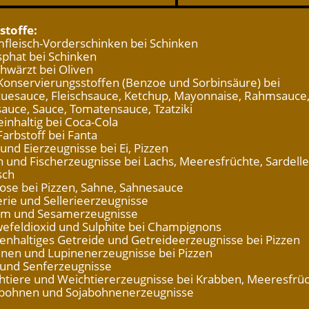
stoffe:
mfleisch-Vorderschinken bei Schinken
sphat bei Schinken
chwärzt bei Oliven
 Konservierungsstoffen (Benzoe und Sorbinsäure) bei
uesauce, Fleischsauce, Ketchup, Mayonnaise, Rahmsauce
auce, Sauce, Tomatensauce, Tzatziki
einhaltig bei Coca-Cola
Farbstoff bei Fanta
 und Eierzeugnisse bei Ei, Pizzen
ch und Fischerzeugnisse bei Lachs, Meeresfrüchte, Sardelle
sch
tose bei Pizzen, Sahne, Sahnesauce
erie und Sellerieerzeugnisse
am und Sesamerzeugnisse
wefeldioxid und Sulphite bei Champignons
tenhaltiges Getreide und Getreideerzeugnisse bei Pizzen
inen und Lupinenerzeugnisse bei Pizzen
f und Senferzeugnisse
chtiere und Weichtiererzeugnisse bei Krabben, Meeresfrü
abohnen und Sojabohnenerzeugnisse