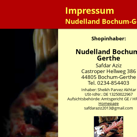
Impressum
Nudelland Bochum-G
Shopinhaber:
Nudelland Bochu
Gerthe
Safdar Aziz
Castroper Hellweg 386
44805 Bochum-Gerthe
Tel. 0234-854403
Inhaber: Sheikh Parvez Akhtar
USt-IdNr.: DE 13250022967
Aufsichtsbehörde: Amtsgericht GE / H
Homepage
safdaraziz2013@gmail.com