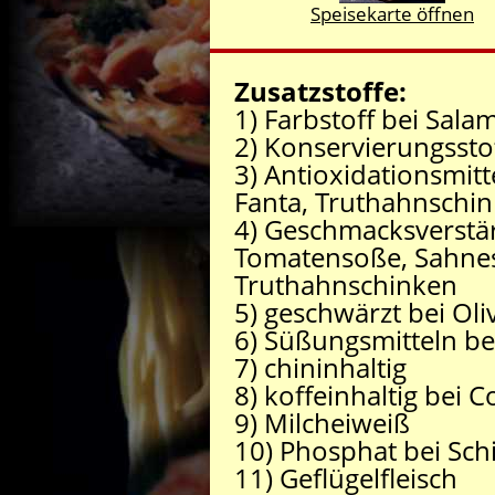
Speisekarte öffnen
Zusatzstoffe:
1) Farbstoff bei Sala
2) Konservierungssto
3) Antioxidationsmitt
Fanta, Truthahnschi
4) Geschmacksverstär
Tomatensoße, Sahnes
Truthahnschinken
5) geschwärzt bei Oli
6) Süßungsmitteln bei
7) chininhaltig
8) koffeinhaltig bei C
9) Milcheiweiß
10) Phosphat bei Sch
11) Geflügelfleisch