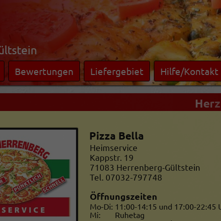
ltstein
Bewertungen
Liefergebiet
Hilfe/Kontakt
Herzli
Pizza Bella
Heimservice
Kappstr. 19
71083
Herrenberg-Gültstein
Tel. 07032-797748
Öffnungszeiten
Mo-Di:
11:00-
14:15 und
17:00-
22:45 
Mi:
Ruhetag