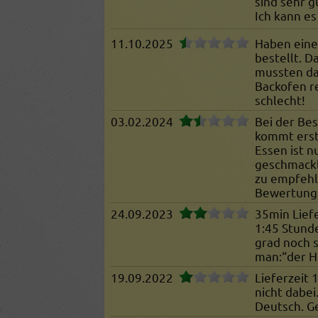
sind sehr g
Ich kann e
11.10.2025
Haben eine 
bestellt. D
mussten da
Backofen r
schlecht!
03.02.2024
Bei der Bes
kommt erst
Essen ist n
geschmackl
zu empfehl
Bewertung
24.09.2023
35min Liefe
1:45 Stund
grad noch s
man:“der H
19.09.2022
Lieferzeit 
nicht dabei
Deutsch. G