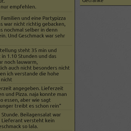
ut.
s nur empfehlen.
Familien und eine Partypizza
as war nicht richtig gebacken,
s nochmal selber in denn
ein. Und Geschmack war sehr
tellung steht 35 min und
 in 1.10 Stunden und das
ur noch lauwarm,
ich auch nicht besonders nicht
en ich verstande die hohe
 nicht
rzeit angegeben. Lieferzeit
en und Pizza. naja konnte man
o essen, aber wie sagt
unger treibt es schon rein“
1 Stunde. Beilagensalat war
. Lieferant versteht kein
eschmack so lala.