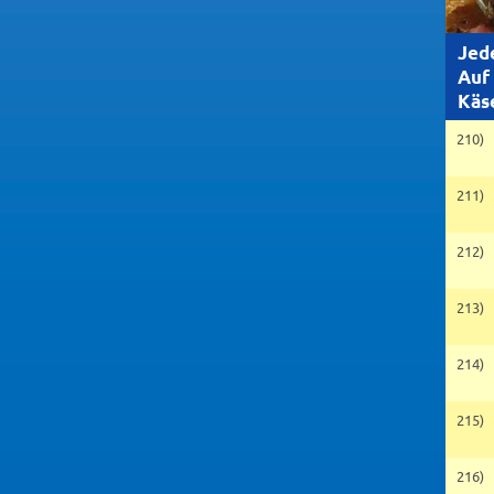
Jed
Auf
Käs
210)
211)
212)
213)
214)
215)
216)