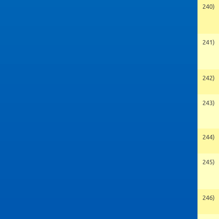
240)
241)
242)
243)
244)
245)
246)