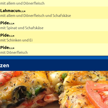
mit allem und Dönerfleisch
Lahmacun
E,G,M
mit allem und Dönerfleisch und Schafskäse
Pide
E,G,M
mit Spinat und Schafskäse
Pide
E,G,M
mit Schinken und Ei
Pide
E,G,M
mit Dönerfleisch
zzen