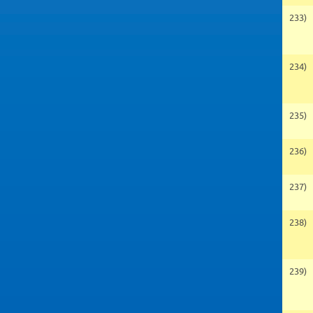
233)
234)
235)
236)
237)
238)
239)