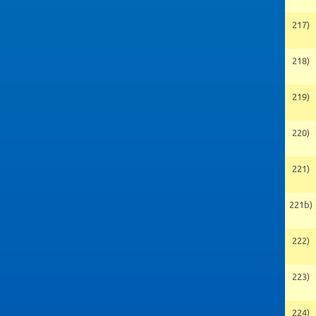
217)
218)
219)
220)
221)
221b)
222)
223)
224)