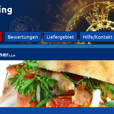
ing
Bewertungen
Liefergebiet
Hilfe/Kontakt
ner
E,G,M