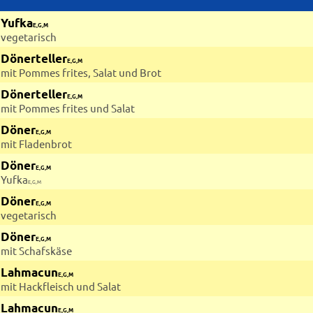
Yufka
E,G,M
vegetarisch
Dönerteller
E,G,M
mit Pommes frites, Salat und Brot
Dönerteller
E,G,M
mit Pommes frites und Salat
Döner
E,G,M
mit Fladenbrot
Döner
E,G,M
Yufka
E,G,M
Döner
E,G,M
vegetarisch
Döner
E,G,M
mit Schafskäse
Lahmacun
E,G,M
mit Hackfleisch und Salat
Lahmacun
E,G,M