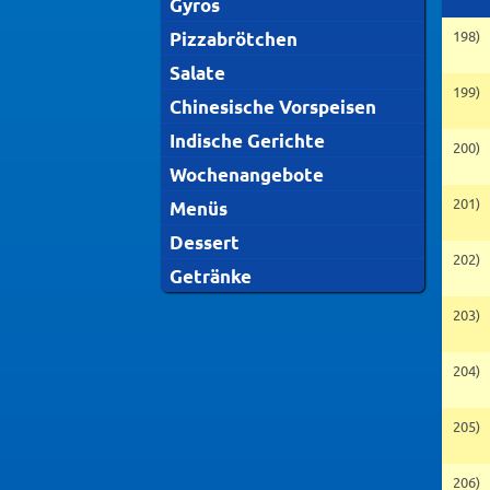
Gyros
198)
Pizzabrötchen
Salate
199)
Chinesische Vorspeisen
Indische Gerichte
200)
Wochenangebote
201)
Menüs
Dessert
202)
Getränke
203)
204)
205)
206)