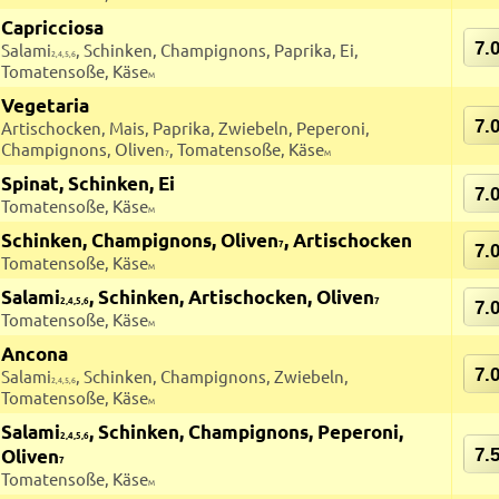
Capricciosa
7.
Salami
, Schinken, Champignons, Paprika, Ei,
2,4,5,6
Tomatensoße, Käse
M
Vegetaria
7.
Artischocken, Mais, Paprika, Zwiebeln, Peperoni,
Champignons, Oliven
, Tomatensoße, Käse
7
M
Spinat, Schinken, Ei
7.
Tomatensoße, Käse
M
Schinken, Champignons, Oliven
, Artischocken
7
7.
Tomatensoße, Käse
M
Salami
, Schinken, Artischocken, Oliven
2,4,5,6
7
7.
Tomatensoße, Käse
M
Ancona
7.
Salami
, Schinken, Champignons, Zwiebeln,
2,4,5,6
Tomatensoße, Käse
M
Salami
, Schinken, Champignons, Peperoni,
2,4,5,6
Oliven
7.
7
Tomatensoße, Käse
M