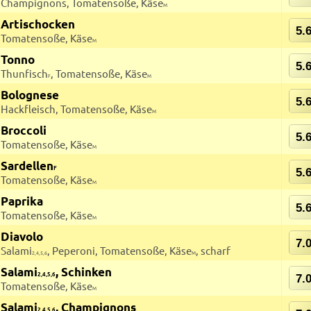
Champignons, Tomatensoße, Käse
M
Artischocken
5.
Tomatensoße, Käse
M
Tonno
5.
Thunfisch
, Tomatensoße, Käse
F
M
Bolognese
5.
Hackfleisch, Tomatensoße, Käse
M
Broccoli
5.
Tomatensoße, Käse
M
Sardellen
F
5.
Tomatensoße, Käse
M
Paprika
5.
Tomatensoße, Käse
M
Diavolo
7.
Salami
, Peperoni, Tomatensoße, Käse
, scharf
2,4,5,6
M
Salami
, Schinken
2,4,5,6
7.
Tomatensoße, Käse
M
Salami
, Champignons
2,4,5,6