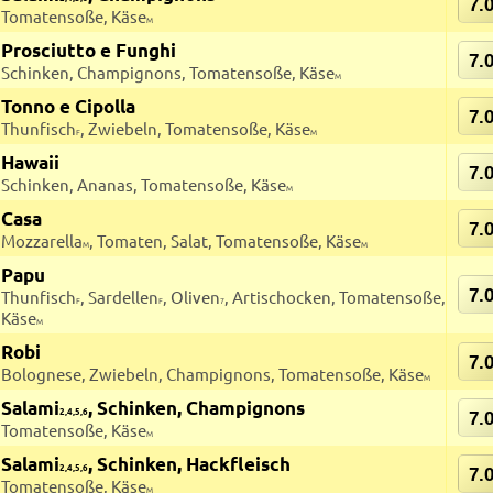
7.
Tomatensoße, Käse
M
Prosciutto e Funghi
7.
Schinken, Champignons, Tomatensoße, Käse
M
Tonno e Cipolla
7.
Thunfisch
, Zwiebeln, Tomatensoße, Käse
F
M
Hawaii
7.
Schinken, Ananas, Tomatensoße, Käse
M
Casa
7.
Mozzarella
, Tomaten, Salat, Tomatensoße, Käse
M
M
Papu
7.
Thunfisch
, Sardellen
, Oliven
, Artischocken, Tomatensoße,
F
F
7
Käse
M
Robi
7.
Bolognese, Zwiebeln, Champignons, Tomatensoße, Käse
M
Salami
, Schinken, Champignons
2,4,5,6
7.
Tomatensoße, Käse
M
Salami
, Schinken, Hackfleisch
2,4,5,6
7.
Tomatensoße, Käse
M