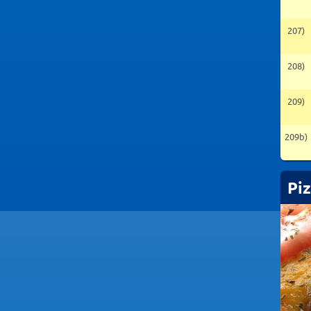
207)
208)
209)
209b)
Pi