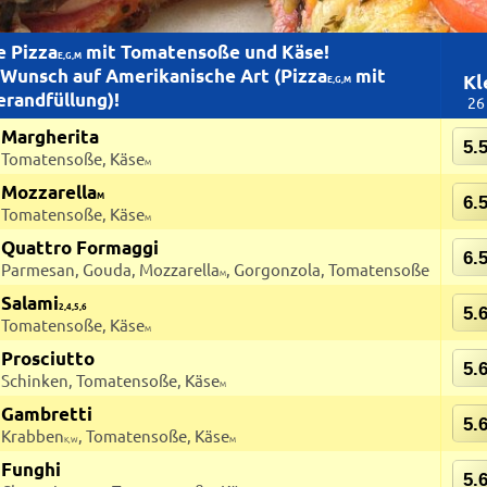
e Pizza
mit Tomatensoße und Käse!
E,G,M
 Wunsch auf Amerikanische Art (Pizza
mit
Kl
E,G,M
erandfüllung)!
26
Margherita
5.
Tomatensoße, Käse
M
Mozzarella
M
6.
Tomatensoße, Käse
M
Quattro Formaggi
6.
Parmesan, Gouda, Mozzarella
, Gorgonzola, Tomatensoße
M
Salami
2,4,5,6
5.
Tomatensoße, Käse
M
Prosciutto
5.
Schinken, Tomatensoße, Käse
M
Gambretti
5.
Krabben
, Tomatensoße, Käse
K,W
M
Funghi
5.