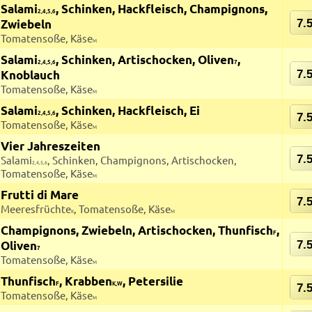
Salami
, Schinken, Hackfleisch, Champignons,
2,4,5,6
Zwiebeln
7.
Tomatensoße, Käse
M
Salami
, Schinken, Artischocken, Oliven
,
2,4,5,6
7
Knoblauch
7.
Tomatensoße, Käse
M
Salami
, Schinken, Hackfleisch, Ei
2,4,5,6
7.
Tomatensoße, Käse
M
Vier Jahreszeiten
7.
Salami
, Schinken, Champignons, Artischocken,
2,4,5,6
Tomatensoße, Käse
M
Frutti di Mare
7.
Meeresfrüchte
, Tomatensoße, Käse
K
M
Champignons, Zwiebeln, Artischocken, Thunfisch
,
F
Oliven
7.
7
Tomatensoße, Käse
M
Thunfisch
, Krabben
, Petersilie
F
K,W
7.
Tomatensoße, Käse
M