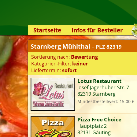
Startseite
Infos für Besteller
Lieferservice-App
Starnberg Mühlthal
– PLZ 82319
Weiterempfehlen
Sortierung nach:
Bewertung
Newsletter
Kategorien-Filter:
keiner
Sicherheit
Liefertermin:
sofort
Kontakt
Lotus Restaurant
Josef-Jägerhuber-Str. 7
S
82319 Starnberg
Mindestbestellwert: 15.00 €
K
Pizza Free Choice
Hauptplatz 2
82131 Gauting