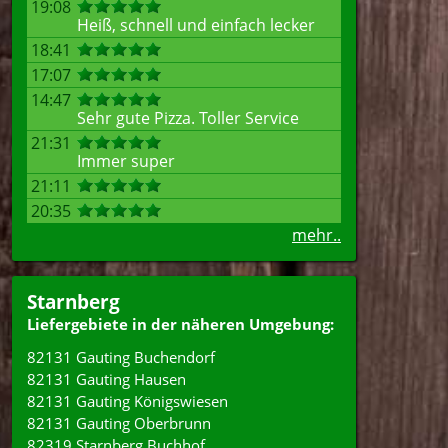
19:08
Heiß, schnell und einfach lecker
18:41
17:07
14:47
Sehr gute Pizza. Toller Service
21:31
Immer super
21:11
20:35
mehr..
Starnberg
Liefergebiete in der näheren Umgebung:
82131 Gauting Buchendorf
82131 Gauting Hausen
82131 Gauting Königswiesen
82131 Gauting Oberbrunn
82319 Starnberg Buchhof