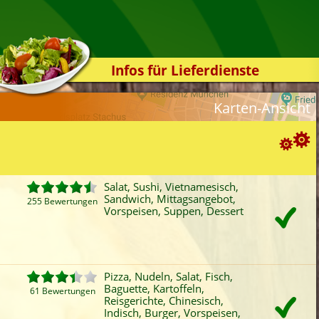
Infos für Lieferdienste
Kassensystem
Karten-Ansicht
Zuverlässigkeit
Sicherheit
Der Online-Shop
Suchoptionen
Das Bestellsystem
Salat, Sushi, Vietnamesisch,
Sandwich, Mittagsangebot,
Der Bestellvorgang
255 Bewertungen
ortierung:
Vorspeisen, Suppen, Dessert
Übertragung
Bewertung
Rabatt
Mindestbestellwert
Favoriten
Onlinezahlung
Liefergebühr
A
Testshop
ategorien-Filter:
Styles
Pizza, Nudeln, Salat, Fisch,
Pizza
Baguette
Chinesisch
Bur
Baguette, Kartoffeln,
Kontakt
61 Bewertungen
Nudeln
Kartoffeln
Indisch
San
Reisgerichte, Chinesisch,
Indisch, Burger, Vorspeisen,
Salat
Sushi
Vietnamesisch
Mitt