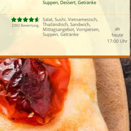
Suppen, Dessert, Getränke
Fisch
Reisgerichte
Thailändisch
Vors
iefertermin:
Salat, Sushi, Vietnamesisch,
sofort
für
um
:
Uhr best
Thailändisch, Sandwich,
2392 Bewertung.
ab
Mittagsangebot, Vorspeisen,
Suppen, Getränke
heute
17:00 Uhr