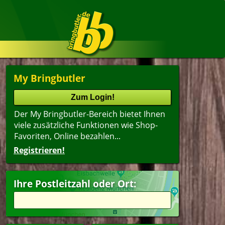
My Bringbutler
Der My Bringbutler-Bereich bietet Ihnen
viele zusätzliche Funktionen wie Shop-
Favoriten, Online bezahlen...
Registrieren!
Name
lter
(ältester Shop zuerst)
Ihre Postleitzahl oder Ort:
ger
Suppen
dwich
Dessert
agsangebot
Getränke