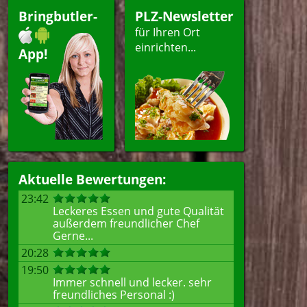
peisen
Bringbutler-
PLZ-Newsletter
für Ihren Ort
einrichten...
App!
ellen
Aktuelle Bewertungen:
23:42
Leckeres Essen und gute Qualität
außerdem freundlicher Chef
Gerne...
20:28
19:50
Immer schnell und lecker. sehr
freundliches Personal :)